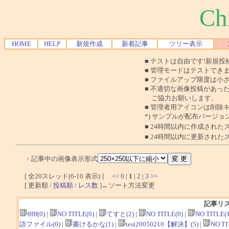
Ch
HOME
HELP
新規作成
新着記事
ツリー表示
■ テストは自由です!新規
■ 管理モードはテストできま
■ ファイルアップ限度は小
■ 不適切な画像投稿があっ
ご協力お願いします。
■ 管理者用アイコンは削除キ
*) サンプルが配布バージ
■ 24時間以内に作成された
■ 24時間以内に更新された
・記事中の画像表示形式
[ 全20スレッド(6-10 表示) ]
<<
0
|
1
|
2
|
3
>>
[ 更新順 /
投稿順
/
レス数
]←ソート方法変更
記事リ
fffff(0)
|
NO TITLE(0)
|
てすと(2)
|
NO TITLE(0)
|
NO TITLE(1
語ファイル(0)
|
書けるかな(1)
|
test20050210【解決】(5)
|
NO TI