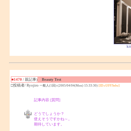
ki
■1470
/ 親記事)
Beauty Test
□投稿者/ Ryojiro
一般人(1回)-(2005/04/04(Mon) 15:33:30)
[ID:cU0YSelw]
記事内容:[質問]
どうでしょうか？

使えそうですかね～。

期待しています。