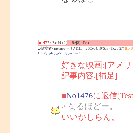
■1477
/ ResNo.2)
Re[2]: Test
□投稿者/ merino
一般人(1回)-(2005/04/10(Sun) 15:28:27)
[ID:
http://yaplog.jp/miffy_tatakae/
好きな映画:[アメ
記事内容:[補足]
■
No1476
に返信(Te
> なるほどー。
いいかしらん。