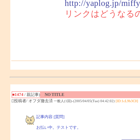
http://yaplog.jp/miff
リンクはどうなる
■1474
/ 親記事)
NO TITLE
□投稿者/ オフダ撤去済
一般人(1回)-(2005/04/05(Tue) 04:42:02)
[ID:1cL9b3C0]
記事内容:[質問]
お払い中。テストです。