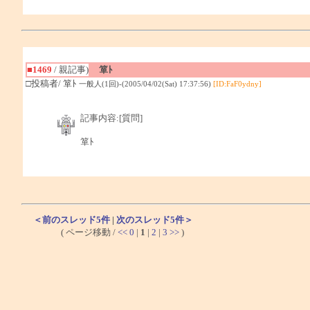
■1469
/ 親記事)
箪ﾄ
□投稿者/ 箪ﾄ
一般人(1回)-(2005/04/02(Sat) 17:37:56)
[ID:FaF0ydny]
記事内容:[質問]
箪ﾄ
＜前のスレッド5件
|
次のスレッド5件＞
( ページ移動 /
<<
0
|
1
|
2
|
3
>>
)