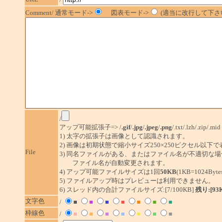
Comment/ 通常モード->
図表モード->
(適当に改行して下さい
/
アップ可能拡張子=> /
.gif
/
.jpg
/
.jpeg
/
.png
/.txt/.lzh/.zip/.mid
1) 太字の拡張子は画像として認識されます。
2) 画像は初期状態で縮小サイズ250×250ピクセル以下
File
3) 同名ファイルがある、またはファイル名が不適切な場
ファイル名が自動変更されます。
4) アップ可能ファイルサイズは1回
50KB
(1KB=1024By
5) ファイルアップ時はプレビューは利用できません。
6) スレッド内の合計ファイルサイズ:[7/100KB]
残り:[93
文字色
/
■
■
■
■
■
■
■
枠線色
/
■
■
■
■
■
■
■