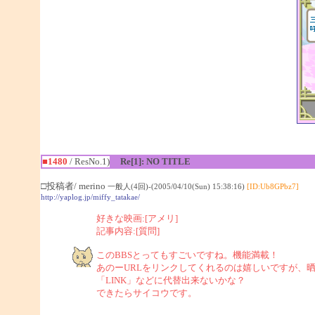
■1480
/ ResNo.1)
Re[1]: NO TITLE
□投稿者/ merino
一般人(4回)-(2005/04/10(Sun) 15:38:16)
[ID:Ub8GPbz7]
http://yaplog.jp/miffy_tatakae/
好きな映画:[アメリ]
記事内容:[質問]
このBBSとってもすごいですね。機能満載！
あのーURLをリンクしてくれるのは嬉しいですが、
「LINK」などに代替出来ないかな？
できたらサイコウです。