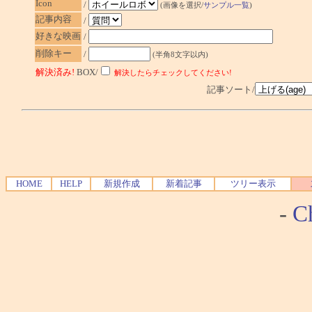
Icon
/
(画像を選択/
サンプル一覧
)
記事内容
/
好きな映画
/
削除キー
/
(半角8文字以内)
解決済み!
BOX/
解決したらチェックしてください!
記事ソート/
HOME
HELP
新規作成
新着記事
ツリー表示
-
Ch