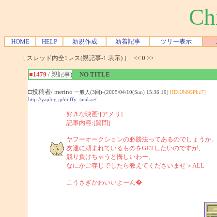
Ch
HOME
HELP
新規作成
新着記事
ツリー表示
[ スレッド内全1レス(親記事-1 表示) ] <<
0
>>
■1479
/ 親記事)
NO TITLE
□投稿者/ merino
一般人(3回)-(2005/04/10(Sun) 15:36:19)
[ID:Ub8GPbz7]
http://yaplog.jp/miffy_tatakae/
好きな映画:[アメリ]
記事内容:[質問]
ヤフーオークションの必勝法ってあるのでしょうか
友達に頼まれているものをGETしたいのですが、
競り負けちゃうと悔しいわー。
なにかご存じでしたら教えてくださいませ＞ALL
こうさぎかわいいよーん�