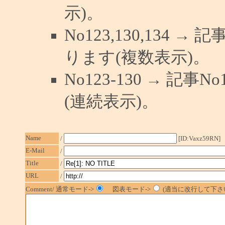
示)。
No123,130,134 →
ります(複数表示)。
No123-130 → 記
(連続表示)。
Name
/
[ID:Vaxz59RN]
E-Mail
/
Title
/
URL
/
Comment/ 通常モード->
図表モード->
(適当に改行して下さい