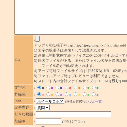
/
アップ可能拡張子=> /
.gif
/
.jpg
/
.jpeg
/
.png
/.txt/.lzh/.zip/.mid
1) 太字の拡張子は画像として認識されます。
2) 画像は初期状態で縮小サイズ250×250ピクセル以下
File
3) 同名ファイルがある、またはファイル名が不適切な場
ファイル名が自動変更されます。
4) アップ可能ファイルサイズは1回
50KB
(1KB=1024By
5) ファイルアップ時はプレビューは利用できません。
6) スレッド内の合計ファイルサイズ:[0/100KB]
残り:[10
文字色
/
■
■
■
■
■
■
■
枠線色
/
■
■
■
■
■
■
■
Icon
/
(画像を選択/
サンプル一覧
)
記事内容
/
好きな映画
/
削除キー
/
(半角8文字以内)