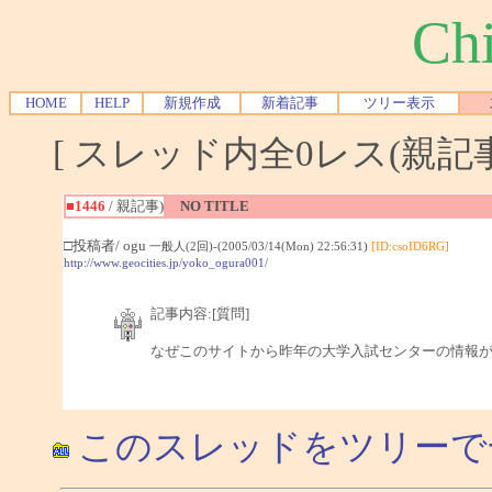
Chi
HOME
HELP
新規作成
新着記事
ツリー表示
[ スレッド内全0レス(親記事-
■1446
/ 親記事)
NO TITLE
□投稿者/ ogu
一般人(2回)-(2005/03/14(Mon) 22:56:31)
[ID:csoID6RG]
http://www.geocities.jp/yoko_ogura001/
記事内容:[質問]
なぜこのサイトから昨年の大学入試センターの情報
このスレッドをツリーで