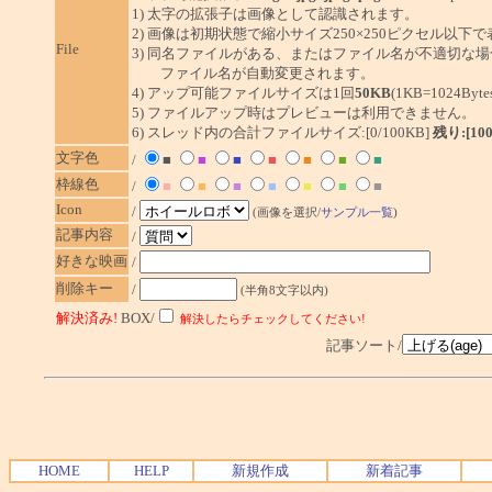
1) 太字の拡張子は画像として認識されます。
2) 画像は初期状態で縮小サイズ250×250ピクセル以下
File
3) 同名ファイルがある、またはファイル名が不適切な場
ファイル名が自動変更されます。
4) アップ可能ファイルサイズは1回
50KB
(1KB=1024By
5) ファイルアップ時はプレビューは利用できません。
6) スレッド内の合計ファイルサイズ:[0/100KB]
残り:[10
文字色
/
■
■
■
■
■
■
■
枠線色
/
■
■
■
■
■
■
■
Icon
/
(画像を選択/
サンプル一覧
)
記事内容
/
好きな映画
/
削除キー
/
(半角8文字以内)
解決済み!
BOX/
解決したらチェックしてください!
記事ソート/
HOME
HELP
新規作成
新着記事