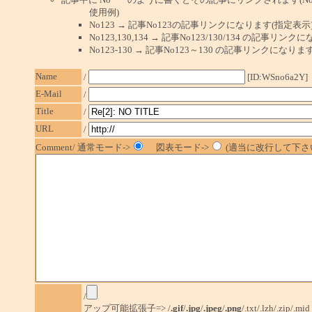
使用例)
No123 → 記事No123の記事リンクになります(指定表示
No123,130,134 → 記事No123/130/134 の記事リ
No123-130 → 記事No123～130 の記事リンクになり
Name
/
[ID:WSno6a2Y]
E-Mail
/
Title
/
URL
/
Comment/ 通常モード->
図表モード->
(適当に改行して下さい
/
アップ可能拡張子=> /
.gif
/
.jpg
/
.jpeg
/
.png
/.txt/.lzh/.zip/.mid