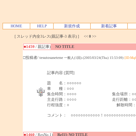
HOME
HELP
新規作成
新着記事
[ スレッド内全3レス(親記事-3 表示) ] <<
0
>>
■1459
/ 親記事)
NO TITLE
□投稿者/ tesutosasetene
一般人(1回)-(2005/03/24(Thu) 15:53:09)
[ID:Mq
記事内容:[質問]
題 名：○○○○○○
車 種：○○○
集合時間：○○○○ 集合場所：
主走行路：○○○○ 走行距離：○○○
行程強度：○ 解散時間：○○
コメント： ○○○○○○○○○○○○！○○○○○○○○○○○
■1460
/ ResNo.1)
Re[1]: NO TITLE