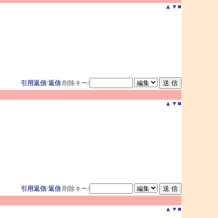
▲
▼
■
引用返信
/
返信
削除キー/
▲
▼
■
引用返信
/
返信
削除キー/
▲
▼
■