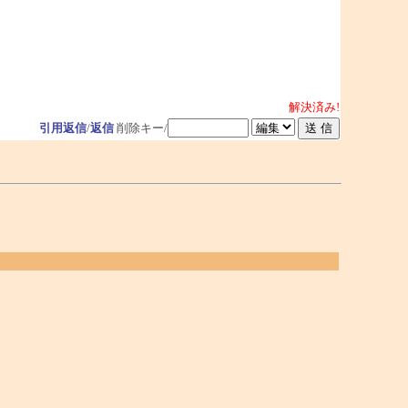
解決済み!
引用返信
/
返信
削除キー/