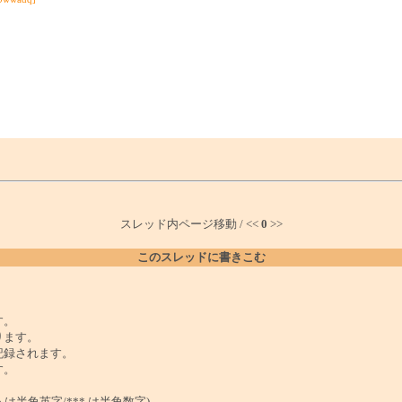
スレッド内ページ移動 / <<
0
>>
このスレッドに書きこむ
。
す。
ります。
記録されます。
す。
は半角英字/*** は半角数字)。