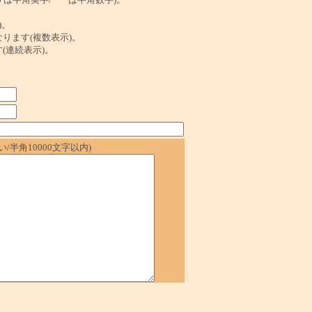
)。
ンクになります(複数表示)。
ます(連続表示)。
/半角10000文字以内)