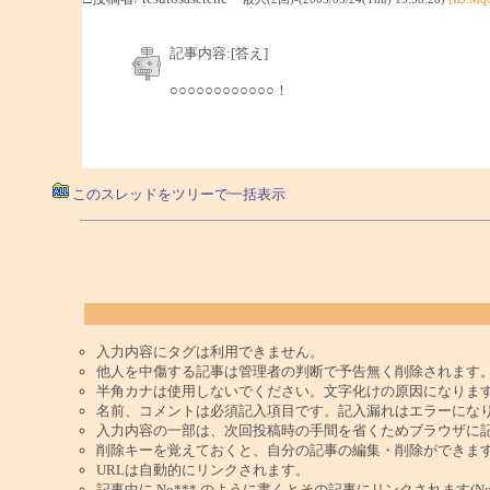
記事内容:[答え]
○○○○○○○○○○○○！
このスレッドをツリーで一括表示
入力内容にタグは利用できません。
他人を中傷する記事は管理者の判断で予告無く削除されます
半角カナは使用しないでください。文字化けの原因になりま
名前、コメントは必須記入項目です。記入漏れはエラーにな
入力内容の一部は、次回投稿時の手間を省くためブラウザに
削除キーを覚えておくと、自分の記事の編集・削除ができま
URLは自動的にリンクされます。
記事中に No*** のように書くとその記事にリンクされます(No 