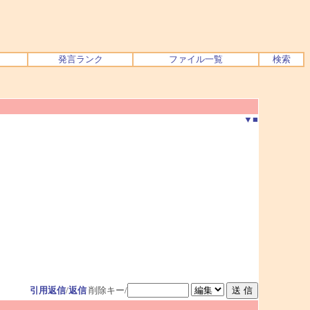
発言ランク
ファイル一覧
検索
▼
■
引用返信
/
返信
削除キー/