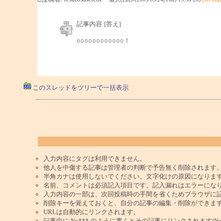
記事内容:[答え]
○○○○○○○○○○○○！
このスレッドをツリーで一括表示
入力内容にタグは利用できません。
他人を中傷する記事は管理者の判断で予告無く削除されます
半角カナは使用しないでください。文字化けの原因になりま
名前、コメントは必須記入項目です。記入漏れはエラーにな
入力内容の一部は、次回投稿時の手間を省くためブラウザに
削除キーを覚えておくと、自分の記事の編集・削除ができま
URLは自動的にリンクされます。
記事中に No*** のように書くとその記事にリンクされます(No 