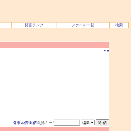
発言ランク
ファイル一覧
検索
▼
■
引用返信
/
返信
削除キー/