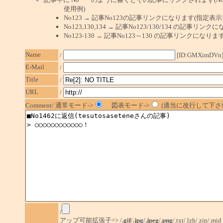
使用例)
No123 → 記事No123の記事リンクになります(指定表示
No123,130,134 → 記事No123/130/134 の記事リ
No123-130 → 記事No123～130 の記事リンクになり
Name
/
[ID:GMXimDVn
E-Mail
/
Title
/
URL
/
Comment/ 通常モード->
図表モード->
(適当に改行して下さい
/
アップ可能拡張子=> /
.gif
/
.jpg
/
.jpeg
/
.png
/.txt/.lzh/.zip/.mid