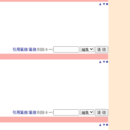
▲
▼
■
引用返信
/
返信
削除キー/
▲
▼
■
引用返信
/
返信
削除キー/
▲
▼
■