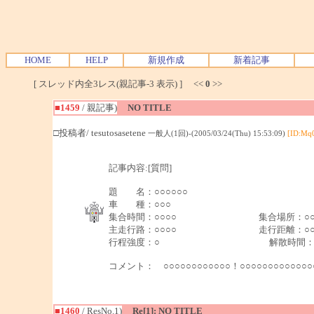
HOME
HELP
新規作成
新着記事
[ スレッド内全3レス(親記事-3 表示) ] <<
0
>>
■1459
/ 親記事)
NO TITLE
□投稿者/ tesutosasetene
一般人(1回)-(2005/03/24(Thu) 15:53:09)
[ID:Mq
記事内容:[質問]
題 名：○○○○○○
車 種：○○○
集合時間：○○○○ 集合場所：
主走行路：○○○○ 走行距離：○○○
行程強度：○ 解散時間：○○
コメント： ○○○○○○○○○○○○！○○○○○○○○○○○
■1460
/ ResNo.1)
Re[1]: NO TITLE