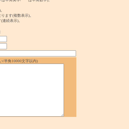
)。
ンクになります(複数表示)。
ます(連続表示)。
]
/半角10000文字以内)