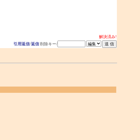
解決済み!
引用返信
/
返信
削除キー/