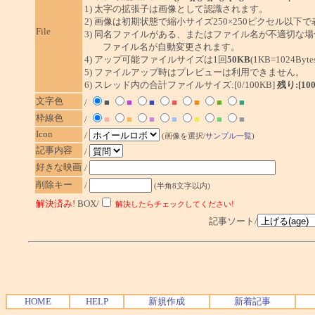
1) 太字の拡張子は画像として認識されます。
2) 画像は初期状態で縮小サイズ250×250ピクセル以下
File
3) 同名ファイルがある、またはファイル名が不適切な場
ファイル名が自動変更されます。
4) アップ可能ファイルサイズは1回
50KB
(1KB=1024By
5) ファイルアップ時はプレビューは利用できません。
6) スレッド内の合計ファイルサイズ:[0/100KB]
残り:[10
文字色
/
■
■
■
■
■
■
■
枠線色
/
■
■
■
■
■
■
■
Icon
/
(画像を選択/
サンプル一覧
)
記事内容
/
好きな映画
/
削除キー
/
(半角8文字以内)
解決済み!
BOX/
解決したらチェックしてください!
記事ソート/
HOME
HELP
新規作成
新着記事