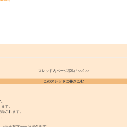
スレッド内ページ移動 / <<
0
>>
このスレッドに書きこむ
。
す。
ります。
記録されます。
す。
は半角英字/*** は半角数字)。