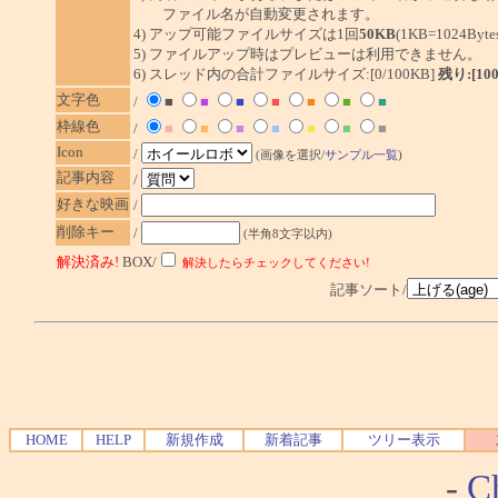
ファイル名が自動変更されます。
4) アップ可能ファイルサイズは1回
50KB
(1KB=1024By
5) ファイルアップ時はプレビューは利用できません。
6) スレッド内の合計ファイルサイズ:[0/100KB]
残り:[10
文字色
/
■
■
■
■
■
■
■
枠線色
/
■
■
■
■
■
■
■
Icon
/
(画像を選択/
サンプル一覧
)
記事内容
/
好きな映画
/
削除キー
/
(半角8文字以内)
解決済み!
BOX/
解決したらチェックしてください!
記事ソート/
HOME
HELP
新規作成
新着記事
ツリー表示
-
Ch