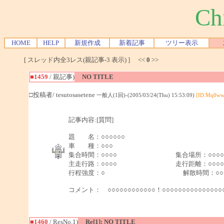
Ch
HOME
HELP
新規作成
新着記事
ツリー表示
[ スレッド内全3レス(親記事-3 表示) ] <<
0
>>
■1459
/ 親記事)
NO TITLE
□投稿者/ tesutosasetene
一般人(1回)-(2005/03/24(Thu) 15:53:09)
[ID:Mq0ww
記事内容:[質問]
題 名：○○○○○○
車 種：○○○
集合時間：○○○○ 集合場所：○
主走行路：○○○○ 走行距離：○○○○○
行程強度：○ 解散時間：○○○
コメント： ○○○○○○○○○○○○！○○○○○○○○○○○○○
■1460
/ ResNo.1)
Re[1]: NO TITLE