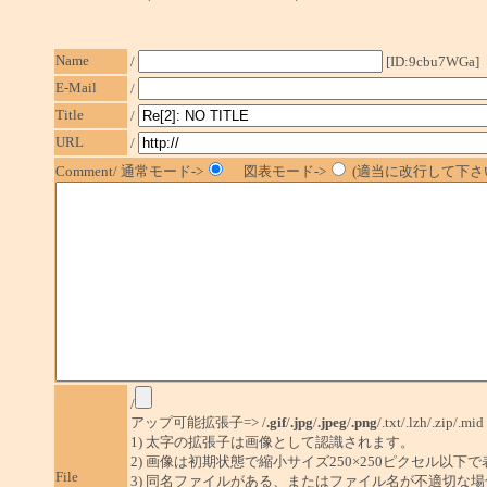
Name
/
[ID:9cbu7WGa]
E-Mail
/
Title
/
URL
/
Comment/ 通常モード->
図表モード->
(適当に改行して下さい
/
アップ可能拡張子=> /
.gif
/
.jpg
/
.jpeg
/
.png
/.txt/.lzh/.zip/.mid
1) 太字の拡張子は画像として認識されます。
2) 画像は初期状態で縮小サイズ250×250ピクセル以下
File
3) 同名ファイルがある、またはファイル名が不適切な場