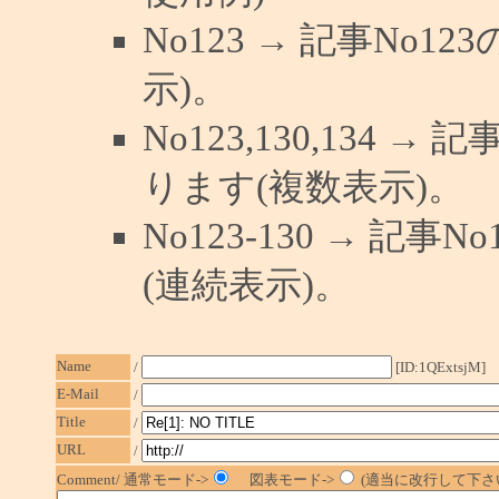
No123 → 記事No
示)。
No123,130,134 →
ります(複数表示)。
No123-130 → 記
(連続表示)。
Name
/
[ID:1QExtsjM]
E-Mail
/
Title
/
URL
/
Comment/ 通常モード->
図表モード->
(適当に改行して下さい