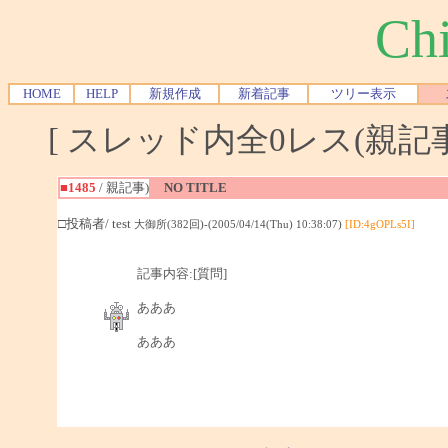
Chi
HOME
HELP
新規作成
新着記事
ツリー表示
[ スレッド内全0レス(親記事-
■1485
/ 親記事)
NO TITLE
□投稿者/ test
大御所(382回)-(2005/04/14(Thu) 10:38:07)
[ID:4gOPLs5I]
記事内容:[質問]
あああ
あああ