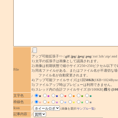
/
アップ可能拡張子=> /
.gif
/
.jpg
/
.jpeg
/
.png
/.txt/.lzh/.zip/.mid
1) 太字の拡張子は画像として認識されます。
2) 画像は初期状態で縮小サイズ250×250ピクセル以下
File
3) 同名ファイルがある、またはファイル名が不適切な場
ファイル名が自動変更されます。
4) アップ可能ファイルサイズは1回
50KB
(1KB=1024By
5) ファイルアップ時はプレビューは利用できません。
6) スレッド内の合計ファイルサイズ:[0/100KB]
残り:[10
文字色
/
■
■
■
■
■
■
■
枠線色
/
■
■
■
■
■
■
■
Icon
/
(画像を選択/
サンプル一覧
)
記事内容
/