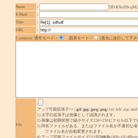
Name
/
[ID:RXoDScqM]
E-Mail
/
Title
/
URL
/
Comment/ 通常モード->
図表モード->
(適当に改行して下さい
/
アップ可能拡張子=> /
.gif
/
.jpg
/
.jpeg
/
.png
/.txt/.lzh/.zip/.mid
1) 太字の拡張子は画像として認識されます。
2) 画像は初期状態で縮小サイズ250×250ピクセル以下
File
3) 同名ファイルがある、またはファイル名が不適切な場
ファイル名が自動変更されます。
4) アップ可能ファイルサイズは1回
50KB
(1KB=1024By