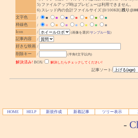
5) ファイルアップ時はプレビューは利用できません。
6) スレッド内の合計ファイルサイズ:[0/100KB]
残り:[10
文字色
/
■
■
■
■
■
■
■
枠線色
/
■
■
■
■
■
■
■
Icon
/
(画像を選択/
サンプル一覧
)
記事内容
/
好きな映画
/
削除キー
/
(半角8文字以内)
解決済み!
BOX/
解決したらチェックしてください!
記事ソート/
HOME
HELP
新規作成
新着記事
ツリー表示
-
Ch