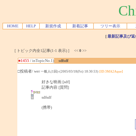
Ch
HOME
HELP
新規作成
新着記事
ツリー表示
[
最新記事及び返
[ トピック内全1記事(1-1 表示) ] <<
0
>>
■1455
/ inTopicNo.1)
sdfsdf
□投稿者/ wer
一般人(1回)-(2005/03/18(Fri) 18:30:53)
[ID:3MA2Aque]
好きな映画:[sdf]
記事内容:[質問]
sdfsdf
(携帯)