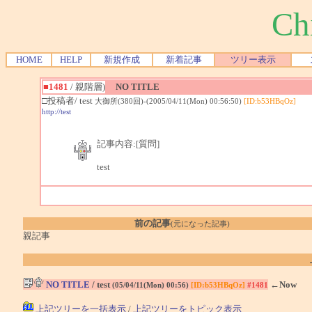
Ch
HOME
HELP
新規作成
新着記事
ツリー表示
■1481
/ 親階層)
NO TITLE
□投稿者/ test
大御所(380回)-(2005/04/11(Mon) 00:56:50)
[ID:b53HBqOz]
http://test
記事内容:[質問]
test
前の記事
(元になった記事)
親記事
NO TITLE
/ test
←Now
(05/04/11(Mon) 00:56)
[ID:b53HBqOz]
#1481
上記ツリーを一括表示
/
上記ツリーをトピック表示