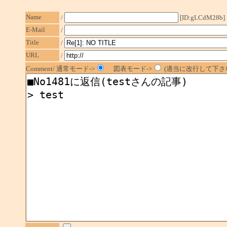
Name
/
[ID:gLCdM28b]
E-Mail
/
Title
/
URL
/
Comment/ 通常モード->
図表モード->
(適当に改行して下さい