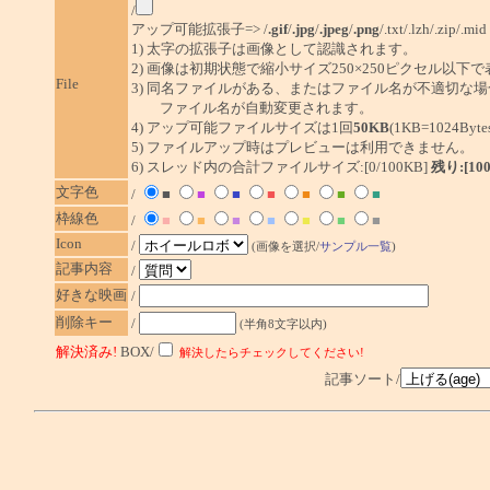
/
アップ可能拡張子=> /
.gif
/
.jpg
/
.jpeg
/
.png
/.txt/.lzh/.zip/.mid
1) 太字の拡張子は画像として認識されます。
2) 画像は初期状態で縮小サイズ250×250ピクセル以下
File
3) 同名ファイルがある、またはファイル名が不適切な場
ファイル名が自動変更されます。
4) アップ可能ファイルサイズは1回
50KB
(1KB=1024By
5) ファイルアップ時はプレビューは利用できません。
6) スレッド内の合計ファイルサイズ:[0/100KB]
残り:[10
文字色
/
■
■
■
■
■
■
■
枠線色
/
■
■
■
■
■
■
■
Icon
/
(画像を選択/
サンプル一覧
)
記事内容
/
好きな映画
/
削除キー
/
(半角8文字以内)
解決済み!
BOX/
解決したらチェックしてください!
記事ソート/