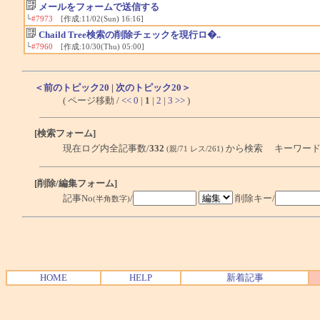
メールをフォームで送信する
└
#7973
[作成:11/02(Sun) 16:16]
Chaild Tree検索の削除チェックを現行ロ�..
└
#7960
[作成:10/30(Thu) 05:00]
＜前のトピック20
|
次のトピック20＞
( ページ移動 /
<<
0
|
1
|
2
|
3
>>
)
[検索フォーム]
現在ログ内全記事数/
332
から検索 キーワード
(親/71 レス/261)
[削除/編集フォーム]
記事No
/
削除キー/
(半角数字)
HOME
HELP
新着記事