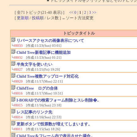
■ トピックタイトルをクリックするとそのトピッ
[ 全71トピック(21-40 表示) ]
<<
0
|
1
|
2
|
3
>>
[
更新順
/
投稿順
/ レス数 ] ←ソート方法変更
トピックタイトル
リバースアクセスの画像表示について
└
#8033
[作成:11/23(Sun) 03:01]
Child Tree新着記事に機能追加
└
#8032
[作成:11/23(Sun) 01:21]
半角文字を使いたい
└
#8027
[作成:11/21(Fri) 19:29]
Child Tree複数アップロード対応化
└
#8020
[作成:11/17(Mon) 22:11]
ChildTree ログの合体
└
#8016
[作成:11/17(Mon) 10:51]
I-BORADでの検索フォーム削除とスレ削除�..
└
#8015
[作成:11/16(Sun) 23:18]
レス記事のリンク先
└
#8014
[作成:11/16(Sun) 22:53]
更新ボタンで投票数が増えてしまいます。
└
#8011
[作成:11/15(Sat) 18:26]
Child Treeをフレーム内で表示させた場合..