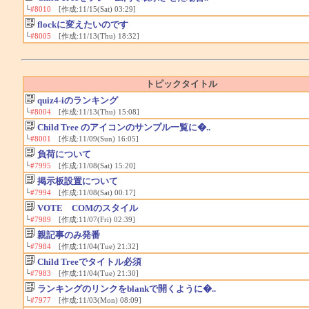
└
#8010
[作成:11/15(Sat) 03:29]
flockに変えたいのです
└
#8005
[作成:11/13(Thu) 18:32]
トピックタイトル
quiz4-iのランキング
└
#8004
[作成:11/13(Thu) 15:08]
Child Tree のアイコンのサンプル一覧に�..
└
#8001
[作成:11/09(Sun) 16:05]
負荷について
└
#7995
[作成:11/08(Sat) 15:20]
掲示板設置について
└
#7994
[作成:11/08(Sat) 00:17]
VOTE COMのスタイル
└
#7989
[作成:11/07(Fri) 02:39]
親記事のみ発番
└
#7984
[作成:11/04(Tue) 21:32]
Child Treeでタイトル必須
└
#7983
[作成:11/04(Tue) 21:30]
ランキングのリンクをblankで開くように�..
└
#7977
[作成:11/03(Mon) 08:09]