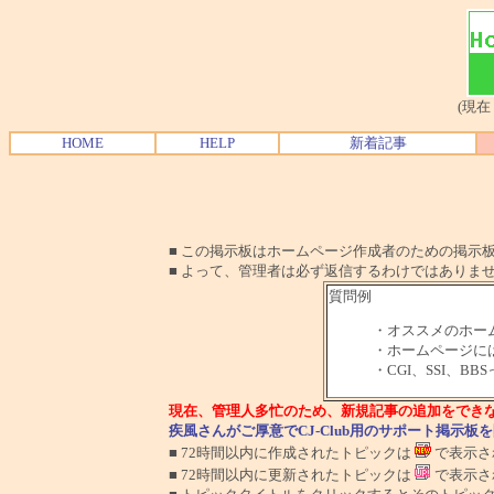
(現在
HOME
HELP
新着記事
■ この掲示板はホームページ作成者のための掲示板で
■ よって、管理者は必ず返信するわけではありま
質問例
・オススメのホー
・ホームページに
・CGI、SSI、B
現在、管理人多忙のため、新規記事の追加をでき
疾風さんがご厚意でCJ-Club用のサポート掲示
■ 72時間以内に作成されたトピックは
で表示さ
■ 72時間以内に更新されたトピックは
で表示さ