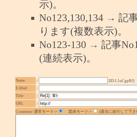
示)。
No123,130,134 →
ります(複数表示)。
No123-130 → 記
(連続表示)。
Name
/
[ID:L1uCgpBJ]
E-Mail
/
Title
/
URL
/
Comment/ 通常モード->
図表モード->
(適当に改行して下さい