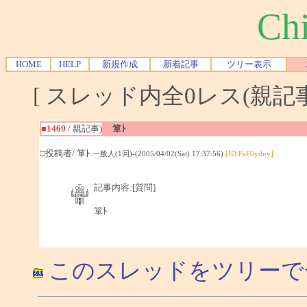
Chi
HOME
HELP
新規作成
新着記事
ツリー表示
[ スレッド内全0レス(親記事-
■1469
/ 親記事)
箪ﾄ
□投稿者/ 箪ﾄ
一般人(1回)-(2005/04/02(Sat) 17:37:56)
[ID:FaF0ydny]
記事内容:[質問]
箪ﾄ
このスレッドをツリーで