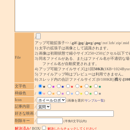
/
アップ可能拡張子=> /
.gif
/
.jpg
/
.jpeg
/
.png
/.txt/.lzh/.zip/.mid
1) 太字の拡張子は画像として認識されます。
2) 画像は初期状態で縮小サイズ250×250ピクセル以下
File
3) 同名ファイルがある、またはファイル名が不適切な場
ファイル名が自動変更されます。
4) アップ可能ファイルサイズは1回
50KB
(1KB=1024By
5) ファイルアップ時はプレビューは利用できません。
6) スレッド内の合計ファイルサイズ:[0/100KB]
残り:[10
文字色
/
■
■
■
■
■
■
■
枠線色
/
■
■
■
■
■
■
■
Icon
/
(画像を選択/
サンプル一覧
)
記事内容
/
好きな映画
/
削除キー
/
(半角8文字以内)
解決済み!
BOX/
解決したらチェックしてください!