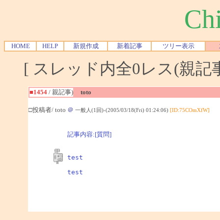
Chi
HOME
HELP
新規作成
新着記事
ツリー表示
[ スレッド内全0レス(親記事-
■1454
/ 親記事)
toto
□投稿者/ toto
＠
一般人(1回)-(2005/03/18(Fri) 01:24:06)
[ID:75COmXfW]
記事内容:[質問]
test

test