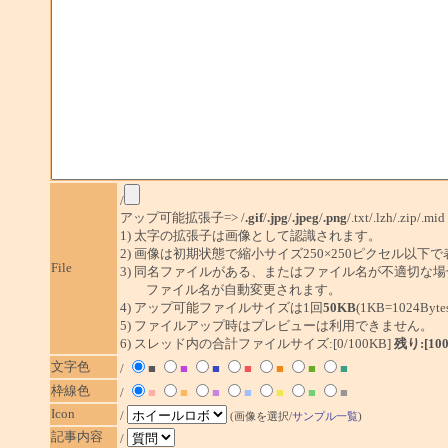
/
アップ可能拡張子=> /
.gif
/
.jpg
/
.jpeg
/
.png
/.txt/.lzh/.zip/.mid
1) 太字の拡張子は画像として認識されます。
2) 画像は初期状態で縮小サイズ250×250ピクセル以下
File
3) 同名ファイルがある、またはファイル名が不適切な場
ファイル名が自動変更されます。
4) アップ可能ファイルサイズは1回
50KB
(1KB=1024By
5) ファイルアップ時はプレビューは利用できません。
6) スレッド内の合計ファイルサイズ:[0/100KB]
残り:[10
文字色
/
■
■
■
■
■
■
■
枠線色
/
■
■
■
■
■
■
■
Icon
/
(画像を選択/
サンプル一覧
)
記事内容
/