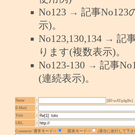
No123 → 記事No
示)。
No123,130,134 →
ります(複数表示)。
No123-130 → 記
(連続表示)。
Name
/
[ID:wATq4gBe]
E-Mail
/
Title
/
URL
/
Comment/ 通常モード->
図表モード->
(適当に改行して下さい