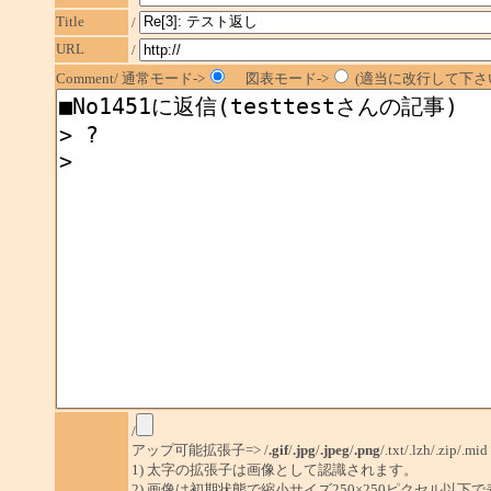
Title
/
URL
/
Comment/ 通常モード->
図表モード->
(適当に改行して下さい
/
アップ可能拡張子=> /
.gif
/
.jpg
/
.jpeg
/
.png
/.txt/.lzh/.zip/.mid
1) 太字の拡張子は画像として認識されます。
2) 画像は初期状態で縮小サイズ250×250ピクセル以下