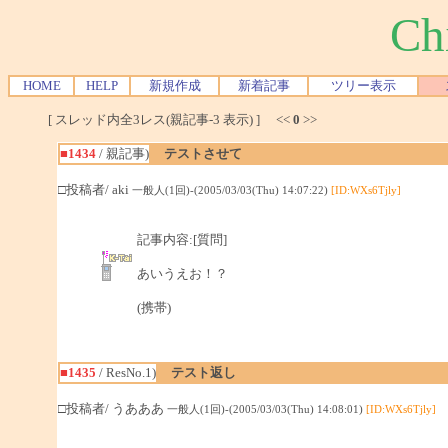
Ch
HOME
HELP
新規作成
新着記事
ツリー表示
[ スレッド内全3レス(親記事-3 表示) ] <<
0
>>
■1434
/ 親記事)
テストさせて
□投稿者/ aki
一般人(1回)-(2005/03/03(Thu) 14:07:22)
[ID:WXs6Tjly]
記事内容:[質問]
あいうえお！？
(携帯)
■1435
/ ResNo.1)
テスト返し
□投稿者/ うあああ
一般人(1回)-(2005/03/03(Thu) 14:08:01)
[ID:WXs6Tjly]