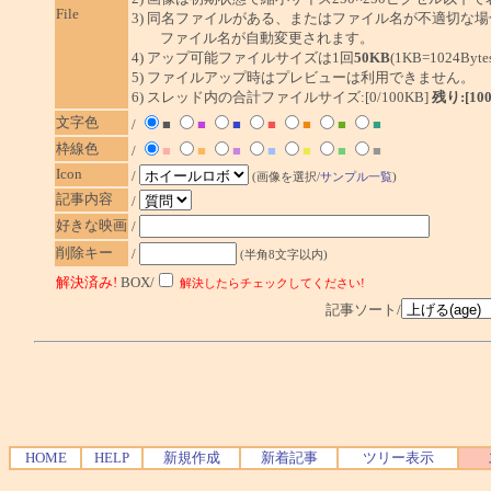
File
3) 同名ファイルがある、またはファイル名が不適切な場
ファイル名が自動変更されます。
4) アップ可能ファイルサイズは1回
50KB
(1KB=1024By
5) ファイルアップ時はプレビューは利用できません。
6) スレッド内の合計ファイルサイズ:[0/100KB]
残り:[10
文字色
/
■
■
■
■
■
■
■
枠線色
/
■
■
■
■
■
■
■
Icon
/
(画像を選択/
サンプル一覧
)
記事内容
/
好きな映画
/
削除キー
/
(半角8文字以内)
解決済み!
BOX/
解決したらチェックしてください!
記事ソート/
HOME
HELP
新規作成
新着記事
ツリー表示