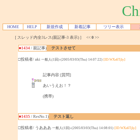
Ch
HOME
HELP
新規作成
新着記事
ツリー表示
[ スレッド内全3レス(親記事-3 表示) ] <<
0
>>
■1434
/ 親記事)
テストさせて
□投稿者/ aki
一般人(1回)-(2005/03/03(Thu) 14:07:22)
[ID:WXs6Tjly]
記事内容:[質問]
あいうえお！？
(携帯)
■1435
/ ResNo.1)
テスト返し
□投稿者/ うあああ
一般人(1回)-(2005/03/03(Thu) 14:08:01)
[ID:WXs6Tjly]