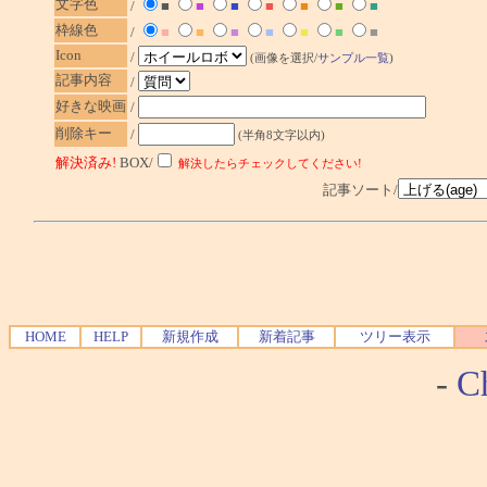
文字色
/
■
■
■
■
■
■
■
枠線色
/
■
■
■
■
■
■
■
Icon
/
(画像を選択/
サンプル一覧
)
記事内容
/
好きな映画
/
削除キー
/
(半角8文字以内)
解決済み!
BOX/
解決したらチェックしてください!
記事ソート/
HOME
HELP
新規作成
新着記事
ツリー表示
-
Ch