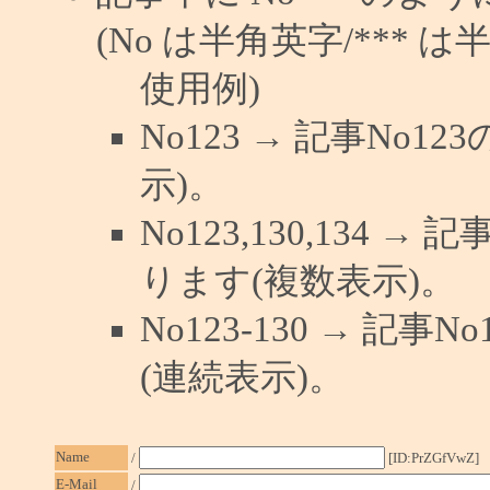
(No は半角英字/*** は
使用例)
No123 → 記事No
示)。
No123,130,134 →
ります(複数表示)。
No123-130 → 記
(連続表示)。
Name
/
[ID:PrZGfVwZ]
E-Mail
/