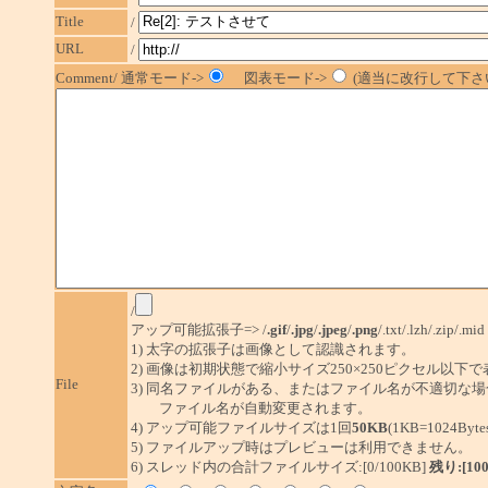
Title
/
URL
/
Comment/ 通常モード->
図表モード->
(適当に改行して下さい
/
アップ可能拡張子=> /
.gif
/
.jpg
/
.jpeg
/
.png
/.txt/.lzh/.zip/.mid
1) 太字の拡張子は画像として認識されます。
2) 画像は初期状態で縮小サイズ250×250ピクセル以下
File
3) 同名ファイルがある、またはファイル名が不適切な場
ファイル名が自動変更されます。
4) アップ可能ファイルサイズは1回
50KB
(1KB=1024By
5) ファイルアップ時はプレビューは利用できません。
6) スレッド内の合計ファイルサイズ:[0/100KB]
残り:[10