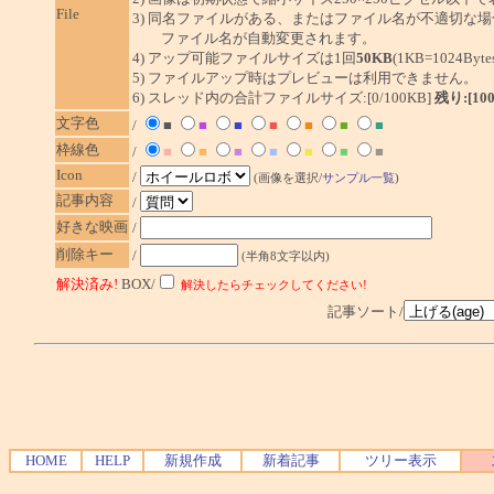
File
3) 同名ファイルがある、またはファイル名が不適切な場
ファイル名が自動変更されます。
4) アップ可能ファイルサイズは1回
50KB
(1KB=1024By
5) ファイルアップ時はプレビューは利用できません。
6) スレッド内の合計ファイルサイズ:[0/100KB]
残り:[10
文字色
/
■
■
■
■
■
■
■
枠線色
/
■
■
■
■
■
■
■
Icon
/
(画像を選択/
サンプル一覧
)
記事内容
/
好きな映画
/
削除キー
/
(半角8文字以内)
解決済み!
BOX/
解決したらチェックしてください!
記事ソート/
HOME
HELP
新規作成
新着記事
ツリー表示