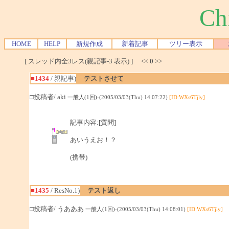
Ch
HOME
HELP
新規作成
新着記事
ツリー表示
[ スレッド内全3レス(親記事-3 表示) ] <<
0
>>
■1434
/ 親記事)
テストさせて
□投稿者/ aki
一般人(1回)-(2005/03/03(Thu) 14:07:22)
[ID:WXs6Tjly]
記事内容:[質問]
あいうえお！？
(携帯)
■1435
/ ResNo.1)
テスト返し
□投稿者/ うあああ
一般人(1回)-(2005/03/03(Thu) 14:08:01)
[ID:WXs6Tjly]