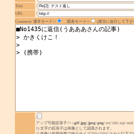
Title
/
URL
/
Comment/ 通常モード->
図表モード->
(適当に改行して下さい
/
アップ可能拡張子=> /
.gif
/
.jpg
/
.jpeg
/
.png
/.txt/.lzh/.zip/.mid
1) 太字の拡張子は画像として認識されます。
2) 画像は初期状態で縮小サイズ250×250ピクセル以下