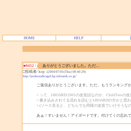
HOME
HELP
■9452
/ )
ありがとうございました。ただ…
□投稿者/ kop
-(2004/07/01(Thu) 08:40:29)
http://jouhousilicagel.hp.infoseek.co.jp/
ご返信ありがとうございます。ただ、もうランキング
> って、I-BOARD/2001の改造話なのか、ChildTr
> 書き込みされてる流れを読むとI-BOARDの方かと思
> (ソース見ると、どちらでも同様の改造でいけそうなので、
あぁ！すいません！アイボードです。付けてくの忘れ