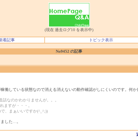
(現在 過去ログ10 を表示中)
新着記事
トピック表示
No9452 の記事
が稼働している状態なので消える消えないの動作確認がしにくいのです。何か
eeの改造話なのかわかりませんが。。。
われますが・・・。
まぁいいですか(^_^;))
てました…。