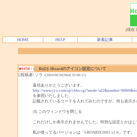
(現在
HOME
HELP
新着記事
■9450
/ )
Re[2]: iBoardのアイコン設定について
□投稿者/ ソラ
-(2004/06/30(Wed) 02:06:11)
返信ありがとうございます。
http://www.cj-c.com/sp/cbbs.cgi?mode=al2&namber=8860
を参照いたしました。
記載されているコードを入れてみたのですが、何も表示さ
|X| このウィンドウを閉じる
これだけしか表示されませんでした。特別な設定とかはし
私が使ってるバージョンは「I-BOARD/2001 v1.6」です。