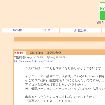
(現在
HOME
HELP
新着記事
■8016
/ )
ChildTree ログの合体
□投稿者/ かぁ
-(2003/11/17(Mon) 10:51:39)
http://homepage3.nifty.com/chii-m/
こんにちは、いつもお世話になりありがとうございます。
今リニューアル計画中で、現在使っているChildTree２
そこでログ(現行･過去共)も１つにまとめたいのですが、
アイコンも出来れば変更したいのですが･･･。
後、最新バージョンにバージョンアップしたいとも思って
出来るとしたらどのようにすればいいでしょうか？
ご指導よろしくお願いいたします。