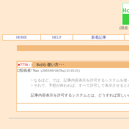
(現在
HOME
HELP
新着記事
■7756
/ )
Re[4]: 使い方･･･
□投稿者/ Nao
-(2003/09/18(Thu) 21:03:21)
> なるほど。では、記事内容表示を許可するシステムを使
> それで、予想が終われば、すべて許可して表示させると
記事内容表示を許可するシステムとは、どうすれば宜しい