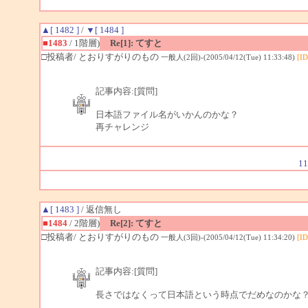
▲[ 1482 ]
/
▼[ 1484 ]
■1483
/ 1階層)
Re[1]: てすと
□投稿者/ とおりすがりのもの
一般人(2回)-(2005/04/12(Tue) 11:33:48)
[ID
記事内容:[質問]
日本語ファイル名がいかんのかな？
再チャレンジ
11
▲[ 1483 ]
/ 返信無し
■1484
/ 2階層)
Re[2]: てすと
□投稿者/ とおりすがりのもの
一般人(3回)-(2005/04/12(Tue) 11:34:20)
[ID
記事内容:[質問]
長さではなくって日本語という時点でだめなのかな