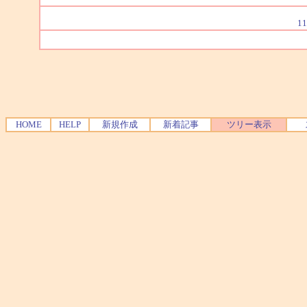
11
HOME
HELP
新規作成
新着記事
ツリー表示