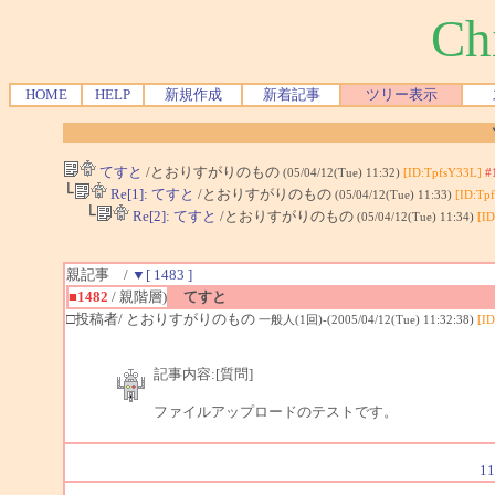
Ch
HOME
HELP
新規作成
新着記事
ツリー表示
てすと
/とおりすがりのもの
(05/04/12(Tue) 11:32)
[ID:TpfsY33L]
#
└
Re[1]: てすと
/とおりすがりのもの
(05/04/12(Tue) 11:33)
[ID:Tp
└
Re[2]: てすと
/とおりすがりのもの
(05/04/12(Tue) 11:34)
[ID
親記事 /
▼[ 1483 ]
■1482
/ 親階層)
てすと
□投稿者/ とおりすがりのもの
一般人(1回)-(2005/04/12(Tue) 11:32:38)
[ID
記事内容:[質問]
ファイルアップロードのテストです。
11