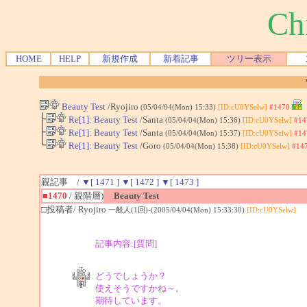
Ch
HOME
HELP
新規作成
新着記事
ツリー表示
Beauty Test
/Ryojiro
(05/04/04(Mon) 15:33)
[ID:cU0YSelw]
#1470
├
Re[1]: Beauty Test
/Santa
(05/04/04(Mon) 15:36)
[ID:cU0YSelw]
#14
├
Re[1]: Beauty Test
/Santa
(05/04/04(Mon) 15:37)
[ID:cU0YSelw]
#14
└
Re[1]: Beauty Test
/Goro
(05/04/04(Mon) 15:38)
[ID:cU0YSelw]
#14
親記事 /
▼[ 1471 ]
▼[ 1472 ]
▼[ 1473 ]
■1470
/ 親階層)
Beauty Test
□投稿者/ Ryojiro
一般人(1回)-(2005/04/04(Mon) 15:33:30)
[ID:cU0YSelw]
記事内容:[質問]
どうでしょうか？

使えそうですかね～。

期待しています。