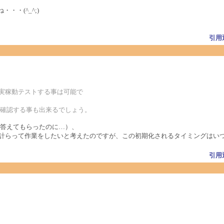
・・(^_^;)
引用
で実稼動テストする事は可能で
作確認する事も出来るでしょう。
答えてもらったのに…）、
される時を見計らって作業をしたいと考えたのですが、この初期化されるタイミングは
引用