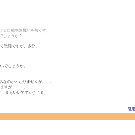
おける自動削除機能を無くす、
でしょうか？
て恐縮ですが、多分、
いでしょうか。
eの改造話なのかわかりませんが。。。
れますが・・・。
ぁいいですか(^_^;))
引