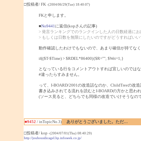
□投稿者/ FK
-(2004/06/29(Tue) 18:40:07)
FKと申します。
■
No9441
に返信(kopさんの記事)
> 発言ランキングでのランクインした人の日数経過に
> もしくは日数を無限にしたいのですがどうすればいい
動作確認したわけでもないので、あまり確信が持てなく
if(($T-$Time) > $RDEL*86400){$R=""; $Wri=1;}
となっている行をコメントアウトすれば宜しいのではな
#違ったらすみません。
って、I-BOARD/2001の改造話なのか、ChildTre
書き込みされてる流れを読むとI-BOARDの方かと思わ
(ソース見ると、どちらでも同様の改造でいけそうなので、ま
■9452
/ inTopicNo.3)
ありがとうございました。ただ…
□投稿者/ kop
-(2004/07/01(Thu) 08:40:29)
http://jouhousilicagel.hp.infoseek.co.jp/