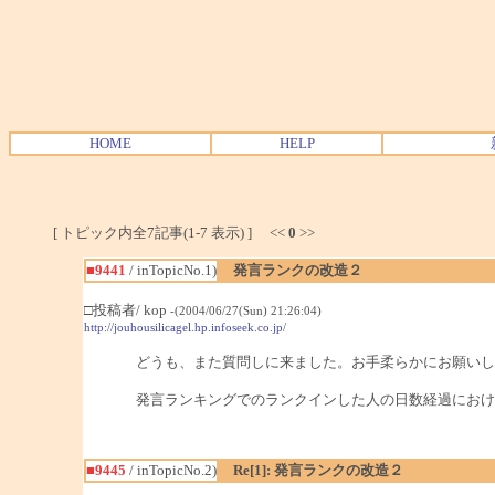
HOME
HELP
[ トピック内全7記事(1-7 表示) ] <<
0
>>
■9441
/ inTopicNo.1)
発言ランクの改造２
□投稿者/ kop
-(2004/06/27(Sun) 21:26:04)
http://jouhousilicagel.hp.infoseek.co.jp/
どうも、また質問しに来ました。お手柔らかにお願いし
発言ランキングでのランクインした人の日数経過におけ
■9445
/ inTopicNo.2)
Re[1]: 発言ランクの改造２