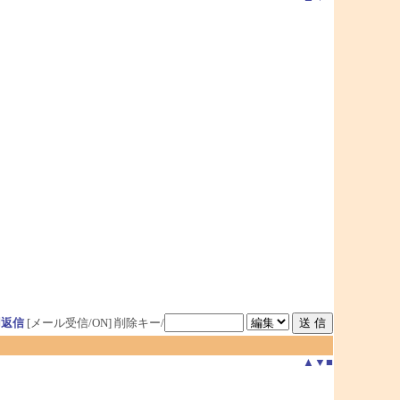
用返信
[メール受信/ON]
削除キー/
▲
▼
■