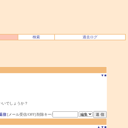
検索
過去ログ
▼
■
いいでしょうか？
返信
[メール受信/OFF]
削除キー/
▲
▼
■