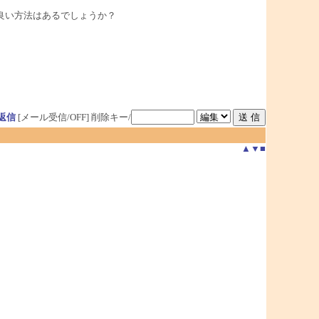
良い方法はあるでしょうか？
返信
[メール受信/OFF]
削除キー/
▲
▼
■