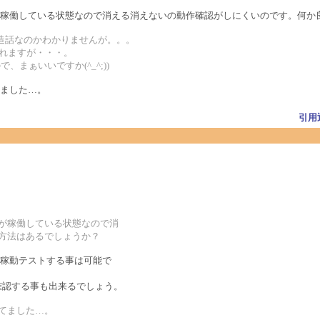
稼働している状態なので消える消えないの動作確認がしにくいのです。何か
eeの改造話なのかわかりませんが。。。
われますが・・・。
まぁいいですか(^_^;))
ました…。
引用
グが稼働している状態なので消
い方法はあるでしょうか？
稼動テストする事は可能で
確認する事も出来るでしょう。
てました…。