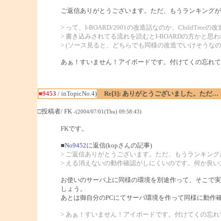
ご返信ありがとうございます。ただ、もうランキングが
> って、I-BOARD/2001の改造話なのか、ChildTr
> 書き込みされてる流れを読むとI-BOARDの方かと思
> (ソース見ると、どちらでも同様の改造でいけそうなので、
あぁ！すいません！アイボードです。付けてくの忘れて
■9453
/ inTopicNo.4)
Re[3]: ありがとうございました。ただ…
□投稿者/ FK
-(2004/07/01(Thu) 09:58:43)
FKです。
■
No9452
に返信(kopさんの記事)
> ご返信ありがとうございます。ただ、もうランキン
> える消えないの動作確認がしにくいのです。何か良
お使いのサーバ上に同様の環境を別途作って、そこで実
しょう。
あとは御自分のPCにてサーバ環境を作って同様に動作
> あぁ！すいません！アイボードです。付けてくの忘れ