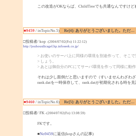
この改造がOKならば、ChildTreeでも共通なんですけどね・
■9459
/ inTopicNo.5)
Re[4]: ありがとうございました。ただ…
□投稿者/ kop
-(2004/07/02(Fri) 11:22:12)
http://jouhousilicagel.hp.infoseek.co.jp/
> お使いのサーバ上に同様の環境を別途作って、そこ
> しょう。
> あとは御自分のPCにてサーバ環境を作って同様に動
それは少し面倒だと思いますので（すいませんわざわざ
rank.datを一時保存して、rank.datが初期化
■9460
/ inTopicNo.6)
Re[5]: ありがとうございました。ただ…
□投稿者/ FK
-(2004/07/02(Fri) 13:08:59)
FKです。
■
No9459
に返信(kopさんの記事)