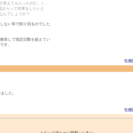
わざ答えてもらったのに…）、
る時を見計らって作業をしたいと
つなんでしょうか？
しない等で割り切るのでした
換算して指定日数を超えてい
です。
引用
いました。
引用
トピック内ページ移動 / <<
0
>>