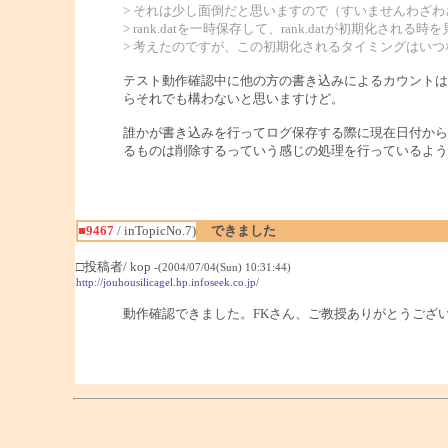
> それは少し面倒だと思いますので（すいませんわざ
> rank.datを一時保存して、rank.datが初期化され
> 考えたのですが、この初期化されるタイミングはい
テスト動作確認中に他の方の書き込みによるカウントは
らそれでも構わないと思いますけど。
誰かが書き込みを行ってログ保存する際に現在日付から
るものは削除するっていう感じの処理を行っているよう
■9467
/ inTopicNo.7)
できました
□投稿者/ kop
-(2004/07/04(Sun) 10:31:44)
http://jouhousilicagel.hp.infoseek.co.jp/
動作確認できました。FKさん、ご教授ありがとうござ