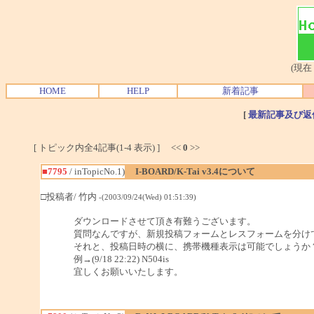
(現在
HOME
HELP
新着記事
[
最新記事及び返
[ トピック内全4記事(1-4 表示) ] <<
0
>>
■7795
/ inTopicNo.1)
I-BOARD/K-Tai v3.4について
□投稿者/ 竹内
-(2003/09/24(Wed) 01:51:39)
ダウンロードさせて頂き有難うございます。
質問なんですが、新規投稿フォームとレスフォームを分け
それと、投稿日時の横に、携帯機種表示は可能でしょうか
例→(9/18 22:22) N504is
宜しくお願いいたします。