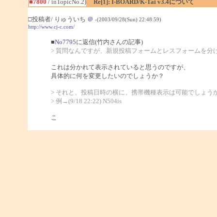
■7800
/ inTopicNo.2)
Re[1]: I-BOARD/K-Tai v3.4について
□投稿者/ りゅういち
＠
-(2003/09/28(Sun) 22:48:59)
http://www.cj-c.com/
■
No7795
に返信(竹内さんの記事)
> 質問なんですが、新規投稿フォームとレスフォームを分
これは分かれて表示されていると思うのですが、
具体的に何を変更したいのでしょうか？
> それと、投稿日時の横に、携帯機種表示は可能でしょう
> 例→(9/18 22:22) N504is
こ