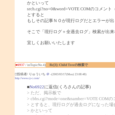
かといって
srch.cgi?no=0&word=VOTE COM
とすると
もしその記事ＮＯが現行ログだとエラーが出
そこで「現行ログ＋全過去ログ」検索が出来
宜しくお願いいたします
■6937
/ inTopicNo.4)
Re[3]: Child Treeの検索で
□投稿者/ りゅういち
＠
-(2003/03/17(Mon) 23:08:48)
http://www.cj-c.com/
■
No6922
に返信(くろさんの記事)
> ただ、掲示板で
> cbbs.cgi?mode=one&namber=VOTE CO
> とすると、現行ログが過去ログになった
> かといって