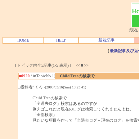
(現在
HOME
HELP
新着記事
[
最新記事及び返
[ トピック内全5記事(1-5 表示) ] <<
0
>>
■6920
/ inTopicNo.1)
Child Treeの検索で
□投稿者/ くろ
-(2003/03/16(Sun) 13:23:41)
Child Treeの検索で
「全過去ログ」検索はあるのですが
例えばこれだと現在のログは検索してくれませんよね。
「全部検索」
見たいな項目を作って「全過去ログ＋現在のログ」を検索