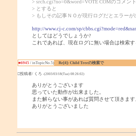
> srch.cgi?no=0&word=VOTE CO
> とすると
> もしその記事ＮＯが現行ログだとエラーが
http://www.cj-c.com/sp/cbbs.cgi?mode=red&n
としてはどうでしょうか?
これであれば、現在ログに無い場合は検索す
■6945
/ inTopicNo.5)
Re[4]: Child Treeの検索で
□投稿者/ くろ
-(2003/03/18(Tue) 08:26:02)
ありがとうございます
思っていた動作が出来ました。
また解らない事があれば質問させて頂きます
ありがとうございました