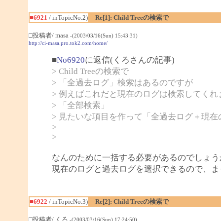
■6921
/ inTopicNo.2)
Re[1]: Child Treeの検索で
□投稿者/ masa
-(2003/03/16(Sun) 15:43:31)
http://ci-masa.pro.tok2.com/home/
■
No6920
に返信(くろさんの記事)
> Child Treeの検索で
> 「全過去ログ」検索はあるのですが
> 例えばこれだと現在のログは検索してくれ
> 「全部検索」
> 見たいな項目を作って「全過去ログ＋現
>
>
なんのために一括する必要があるのでしょう
現在のログと過去ログを選択できるので、ま
■6922
/ inTopicNo.3)
Re[2]: Child Treeの検索で
□投稿者/ くろ
-(2003/03/16(Sun) 17:24:50)