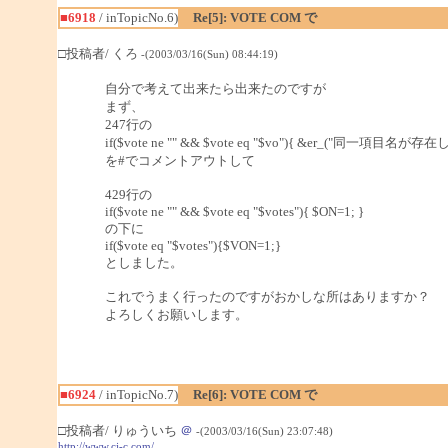
■6918
/ inTopicNo.6)
Re[5]: VOTE COM で
□投稿者/ くろ
-(2003/03/16(Sun) 08:44:19)
自分で考えて出来たら出来たのですが
まず、
247行の
if($vote ne "" && $vote eq "$vo"){ &er_("同一項目名が存在
を#でコメントアウトして
429行の
if($vote ne "" && $vote eq "$votes"){ $ON=1; }
の下に
if($vote eq "$votes"){$VON=1;}
としました。
これでうまく行ったのですがおかしな所はありますか？
よろしくお願いします。
■6924
/ inTopicNo.7)
Re[6]: VOTE COM で
□投稿者/ りゅういち
＠
-(2003/03/16(Sun) 23:07:48)
http://www.cj-c.com/