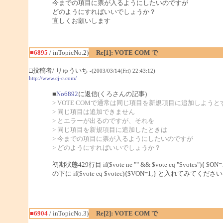
今までの項目に票が入るようにしたいのですが
どのようにすればいいでしょうか？
宜しくお願いします
■6895
/ inTopicNo.2)
Re[1]: VOTE COM で
□投稿者/ りゅういち
-(2003/03/14(Fri) 22:43:12)
http://www.cj-c.com/
■
No6892
に返信(くろさんの記事)
> VOTE COMで通常は同じ項目を新規項目に追加しようと
> 同じ項目は追加できません
> とエラーが出るのですが、それを
> 同じ項目を新規項目に追加したときは
> 今までの項目に票が入るようにしたいのですが
> どのようにすればいいでしょうか？
初期状態429行目 if($vote ne "" && $vote eq "$votes"){ $ON=1
の下に if($vote eq $votec){$VON=1;} と入れてみてくださ
■6904
/ inTopicNo.3)
Re[2]: VOTE COM で