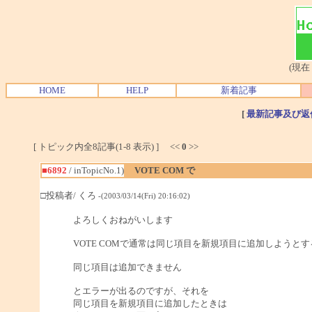
(現在
HOME
HELP
新着記事
[
最新記事及び返
[ トピック内全8記事(1-8 表示) ] <<
0
>>
■6892
/ inTopicNo.1)
VOTE COM で
□投稿者/ くろ
-(2003/03/14(Fri) 20:16:02)
よろしくおねがいします
VOTE COMで通常は同じ項目を新規項目に追加しようとす
同じ項目は追加できません
とエラーが出るのですが、それを
同じ項目を新規項目に追加したときは