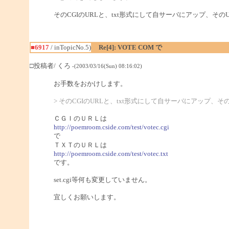
そのCGIのURLと、txt形式にして自サーバにアップ、その
■6917
/ inTopicNo.5)
Re[4]: VOTE COM で
□投稿者/ くろ
-(2003/03/16(Sun) 08:16:02)
お手数をおかけします。
> そのCGIのURLと、txt形式にして自サーバにアップ、
ＣＧＩのＵＲＬは
http://poemroom.cside.com/test/votec.cgi
で
ＴＸＴのＵＲＬは
http://poemroom.cside.com/test/votec.txt
です。
set.cgi等何も変更していません。
宜しくお願いします。