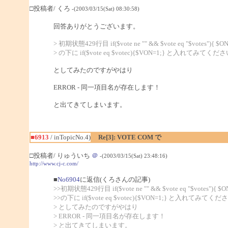
□投稿者/ くろ
-(2003/03/15(Sat) 08:30:58)
回答ありがとうございます。
> 初期状態429行目 if($vote ne "" && $vote eq "$votes"){ $ON
> の下に if($vote eq $votec){$VON=1;} と入れてみてくだ
としてみたのですがやはり
ERROR - 同一項目名が存在します！
と出てきてしまいます。
■6913
/ inTopicNo.4)
Re[3]: VOTE COM で
□投稿者/ りゅういち
＠
-(2003/03/15(Sat) 23:48:16)
http://www.cj-c.com/
■
No6904
に返信(くろさんの記事)
>>初期状態429行目 if($vote ne "" && $vote eq "$votes"){ $ON
>>の下に if($vote eq $votec){$VON=1;} と入れてみてく
> としてみたのですがやはり
> ERROR - 同一項目名が存在します！
> と出てきてしまいます。