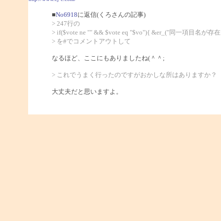
■
No6918
に返信(くろさんの記事)
> 247行の
> if($vote ne "" && $vote eq "$vo"){ &er_("同一項目名が
> を#でコメントアウトして
なるほど、ここにもありましたね(＾＾;
> これでうまく行ったのですがおかしな所はありますか？
大丈夫だと思いますよ。