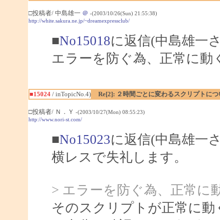
□投稿者/ 中島雄一
＠
-(2003/10/26(Sun) 21:55:38)
http://white.sakura.ne.jp/~dreamexpressclub/
■
No15018
に返信(中島雄一さ
エラーを防ぐ為、正常に動
■15024
/ inTopicNo.4)
Re[2]: ２時間ごとに変わるスクリプトに
□投稿者/ Ｎ．Ｙ
-(2003/10/27(Mon) 08:55:23)
http://www.nori-st.com/
■
No15023
に返信(中島雄一さ
横レスで失礼します。
> エラーを防ぐ為、正常に
そのスクリプトが正常に動