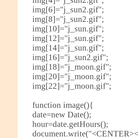
img[6]="j_sun2.gif";
img[8]="j_sun2.gif";
img[10]="j_sun.gif";
img[12]="j_sun.gif";
img[14]="j_sun.gif";
img[16]="j_sun2.gif";
img[18]="j_moon.gif";
img[20]="j_moon.gif";
img[22]="j_moon.gif";
function image(){
date=new Date();
hour=date.getHours();
document.write("<CENTER><