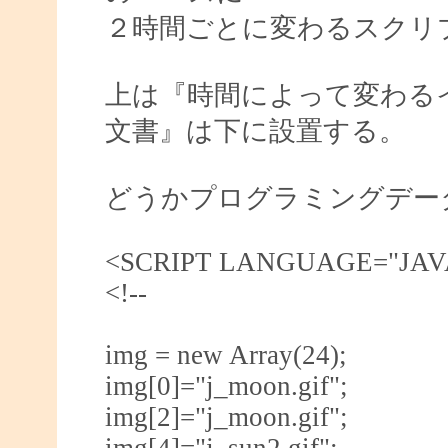
２時間ごとに変わるスクリ
上は『時間によって変わる
文書』は下に設置する。
どうかプログラミングデー
<SCRIPT LANGUAGE="JAV
<!--
img = new Array(24);
img[0]="j_moon.gif";
img[2]="j_moon.gif";
img[4]="j_sun2.gif";