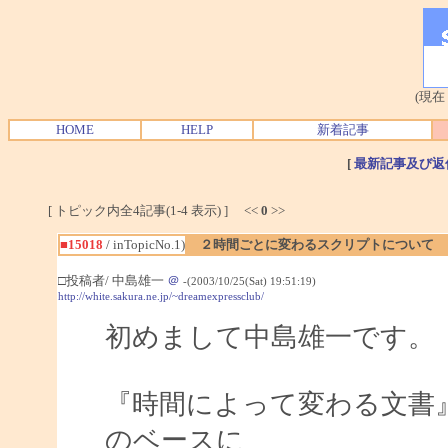
(現在
HOME
HELP
新着記事
[
最新記事及び返
[ トピック内全4記事(1-4 表示) ] <<
0
>>
■15018
/ inTopicNo.1)
２時間ごとに変わるスクリプトについて
□投稿者/ 中島雄一
＠
-(2003/10/25(Sat) 19:51:19)
http://white.sakura.ne.jp/~dreamexpressclub/
初めまして中島雄一です。
『時間によって変わる文書
のベースに