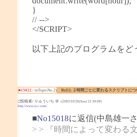
document.write(word[hour]);
}
// -->
</SCRIPT>
以下上記のプログラムをど
■15022
/ inTopicNo.2)
Re[1]: ２時間ごとに変わるスクリプトに
□投稿者/ りゅういち
＠
-(2003/10/26(Sun) 21:30:09)
http://www.cj-c.com/
■
No15018
に返信(中島雄一さ
> > 『時間によって変わ