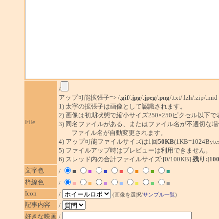
/
アップ可能拡張子=> /
.gif
/
.jpg
/
.jpeg
/
.png
/.txt/.lzh/.zip/.mid
1) 太字の拡張子は画像として認識されます。
2) 画像は初期状態で縮小サイズ250×250ピクセル以下
File
3) 同名ファイルがある、またはファイル名が不適切な場
ファイル名が自動変更されます。
4) アップ可能ファイルサイズは1回
50KB
(1KB=1024By
5) ファイルアップ時はプレビューは利用できません。
6) スレッド内の合計ファイルサイズ:[0/100KB]
残り:[10
文字色
/
■
■
■
■
■
■
■
枠線色
/
■
■
■
■
■
■
■
Icon
/
(画像を選択/
サンプル一覧
)
記事内容
/
好きな映画
/