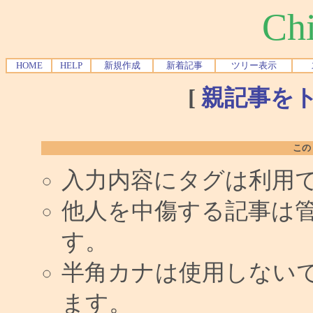
Chi
HOME
HELP
新規作成
新着記事
ツリー表示
[
親記事を
この
入力内容にタグは利用
他人を中傷する記事は
す。
半角カナは使用しない
ます。