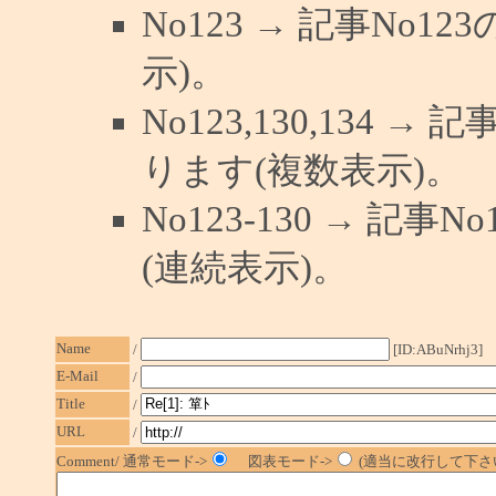
No123 → 記事No
示)。
No123,130,134 →
ります(複数表示)。
No123-130 → 記
(連続表示)。
Name
/
[ID:ABuNrhj3]
E-Mail
/
Title
/
URL
/
Comment/ 通常モード->
図表モード->
(適当に改行して下さい