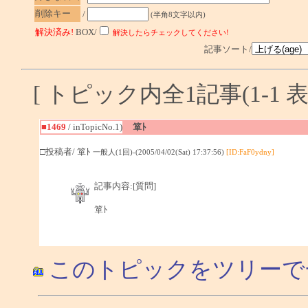
削除キー
/
(半角8文字以内)
解決済み!
BOX/
解決したらチェックしてください!
記事ソート/
[ トピック内全1記事(1-1 表
■1469
/ inTopicNo.1)
箪ﾄ
□投稿者/ 箪ﾄ
一般人(1回)-(2005/04/02(Sat) 17:37:56)
[ID:FaF0ydny]
記事内容:[質問]
箪ﾄ
このトピックをツリーで