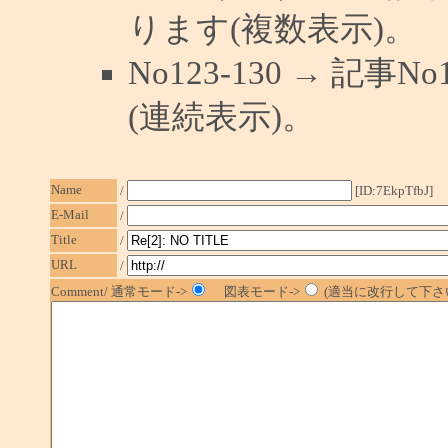
ります(複数表示)。
No123-130 → 記
(連続表示)。
Name
/
[ID:7EkpTfbJ]
E-Mail
/
Title
/
URL
/
Comment/ 通常モード->
図表モード->
(適当に改行して下さい