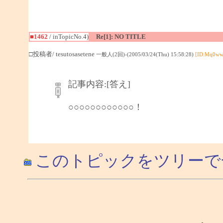
■1462
/ inTopicNo.4)
Re[1]: NO TITLE
□投稿者/ tesutosasetene
一般人(2回)-(2005/03/24(Thu) 15:58:28)
[ID:Mq0ww
記事内容:[答え]
○○○○○○○○○○○○！
このトピックをツリーで