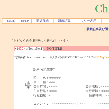
Ch
HOME
HELP
新規作成
新着記事
ツリー表示
[
最新記事及び返
[ トピック内全4記事(1-4 表示) ] <<
0
>>
■1459
/ inTopicNo.1)
NO TITLE
□投稿者/ tesutosasetene
一般人(1回)-(2005/03/24(Thu) 15:53:09)
[ID:Mq0ww
記事内容:[質問]
題 名：○○○○○○
車 種：○○○
集合時間：○○○○ 集合場所：○
主走行路：○○○○ 走行距離：○○○○○
行程強度：○ 解散時間：○○○
コメント： ○○○○○○○○○○○○！○○○○○○○○○○○○○