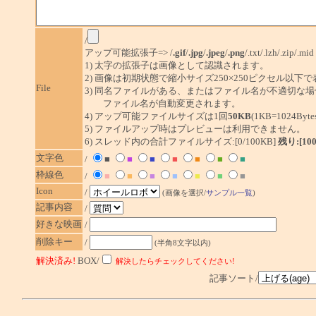
/
アップ可能拡張子=> /
.gif
/
.jpg
/
.jpeg
/
.png
/.txt/.lzh/.zip/.mid
1) 太字の拡張子は画像として認識されます。
2) 画像は初期状態で縮小サイズ250×250ピクセル以下
File
3) 同名ファイルがある、またはファイル名が不適切な場
ファイル名が自動変更されます。
4) アップ可能ファイルサイズは1回
50KB
(1KB=1024By
5) ファイルアップ時はプレビューは利用できません。
6) スレッド内の合計ファイルサイズ:[0/100KB]
残り:[10
文字色
/
■
■
■
■
■
■
■
枠線色
/
■
■
■
■
■
■
■
Icon
/
(画像を選択/
サンプル一覧
)
記事内容
/
好きな映画
/
削除キー
/
(半角8文字以内)
解決済み!
BOX/
解決したらチェックしてください!
記事ソート/