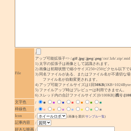
/
アップ可能拡張子=> /
.gif
/
.jpg
/
.jpeg
/
.png
/.txt/.lzh/.zip/.mid
1) 太字の拡張子は画像として認識されます。
2) 画像は初期状態で縮小サイズ250×250ピクセル以下
File
3) 同名ファイルがある、またはファイル名が不適切な場
ファイル名が自動変更されます。
4) アップ可能ファイルサイズは1回
50KB
(1KB=1024By
5) ファイルアップ時はプレビューは利用できません。
6) スレッド内の合計ファイルサイズ:[0/100KB]
残り:[10
文字色
/
■
■
■
■
■
■
■
枠線色
/
■
■
■
■
■
■
■
Icon
/
(画像を選択/
サンプル一覧
)
記事内容
/
好きな映画
/