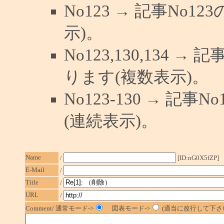
No123 → 記事No
示)。
No123,130,134 →
ります(複数表示)。
No123-130 → 記
(連続表示)。
Name
/
[ID:nG0X5fZP]
E-Mail
/
Title
/
URL
/
Comment/ 通常モード->
図表モード->
(適当に改行して下さい