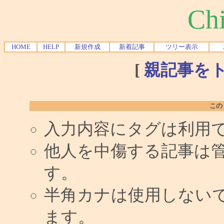
Chi
HOME
HELP
新規作成
新着記事
ツリー表示
[
親記事を
この
入力内容にタグは利用
他人を中傷する記事は
す。
半角カナは使用しない
ます。