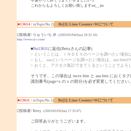
早速やってみてうまくいきました(^^)
これからもよろしくお願い致しますm(__)m
■13614
/ inTopicNo.2)
Re[3]: Lime Counter+Wについて
□投稿者/ りゅういち
＠
-(2003/05/04(Sun) 20:32:16)
http://www.cj-c.com/
■
No13611
に返信(Bettyさんの記事)
> ということは、ＩＮＤＥＸのページを調べたい場合はind
> もし、aaaというページを調べたい場合は、aaa.ht
> おくと、アクセス集計できてくるということでよろ
そうです。この場合は incex.htm と aaa.htm におく
識別番号(page=x の x の部分)を必ず変更してください
■13611
/ inTopicNo.3)
Re[2]: Lime Counter+Wについて
□投稿者/ Betty
-(2003/05/03(Sat) 17:35:07)
ご回答ありがとうございます。