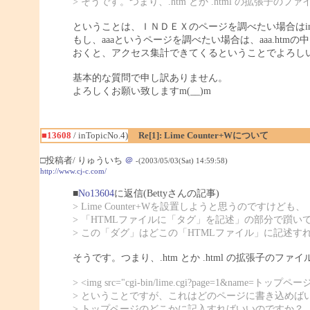
> そうです。つまり、.htm とか .html の拡張子のフ
ということは、ＩＮＤＥＸのページを調べたい場合はinde
もし、aaaというページを調べたい場合は、aaa.htm
おくと、アクセス集計できてくるということでよろし
基本的な質問で申し訳ありません。
よろしくお願い致しますm(__)m
■13608
/ inTopicNo.4)
Re[1]: Lime Counter+Wについて
□投稿者/ りゅういち
＠
-(2003/05/03(Sat) 14:59:58)
http://www.cj-c.com/
■
No13604
に返信(Bettyさんの記事)
> Lime Counter+Wを設置しようと思うのですけども、
> 「HTMLファイルに「タグ」を記述」の部分で躓い
> この「ダグ」はどこの「HTMLファイル」に記述す
そうです。つまり、.htm とか .html の拡張子のファ
> <img src="cgi-bin/lime.cgi?page=1&name=トップページ"
> ということですが、これはどのページに書き込めば
> トップページのどこかに記入すればいいのですか？