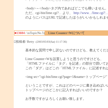
<body>～</body>タグ内であればどこでも構いません
ただ、cgi-bin/lime.cgi?... より、
http://www.../lime.cgi?...
のようにパスはURLで記述したほうがいいかもしれま
■13604
/ inTopicNo.5)
Lime Counter+Wについて
□投稿者/ Betty
-(2003/05/03(Sat) 11:17:36)
基本的な質問で申し訳ないのですけども、教えてください
Lime Counter+Wを設置しようと思うのですけども、
「HTMLファイルに「タグ」を記述」の部分で躓いて
この「ダグ」はどこの「HTMLファイル」に記述すれ
<img src="cgi-bin/lime.cgi?page=1&name=トップページ" w
ということですが、これはどのページに書き込めばい
トップページのどこかに記入すればいいのですか？
お手数ですがよろしくお願い致します。