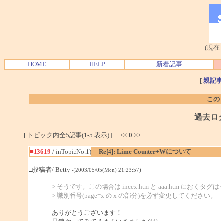
(現在
HOME
HELP
新着記事
[
親記
この
過去ロ
[ トピック内全5記事(1-5 表示) ] <<
0
>>
■13619
/ inTopicNo.1)
Re[4]: Lime Counter+Wについて
□投稿者/ Betty
-(2003/05/05(Mon) 21:23:57)
> そうです。この場合は incex.htm と aaa.htm におくタ
> 識別番号(page=x の x の部分)を必ず変更してください。
ありがとうございます！