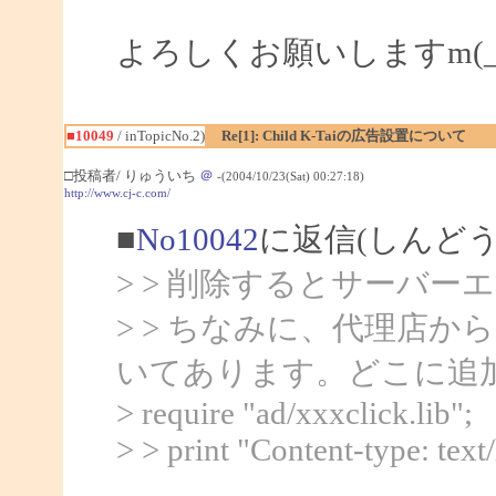
よろしくお願いしますm(_
■10049
/ inTopicNo.2)
Re[1]: Child K-Taiの広告設置について
□投稿者/ りゅういち
＠
-(2004/10/23(Sat) 00:27:18)
http://www.cj-c.com/
■
No10042
に返信(しんど
> > 削除するとサーバ
> > ちなみに、代理店か
いてあります。どこに追
> require "ad/xxxclick.lib";
> > print "Content-type: text/