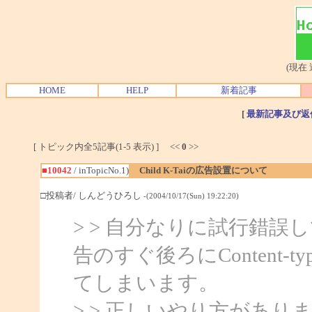
(現在
HOME
HELP
新着記事
[
最新記事及び返
[ トピック内全5記事(1-5 表示) ] <<
0
>>
■10042
/ inTopicNo.1)
Child K-Taiの広告設置について
□投稿者/ しんどうひろし
-(2004/10/17(Sun) 19:22:20)
> > 自分なりに試行錯
告のすぐ後ろにContent-ty
てしまいます。
> > 正しいやり方があり