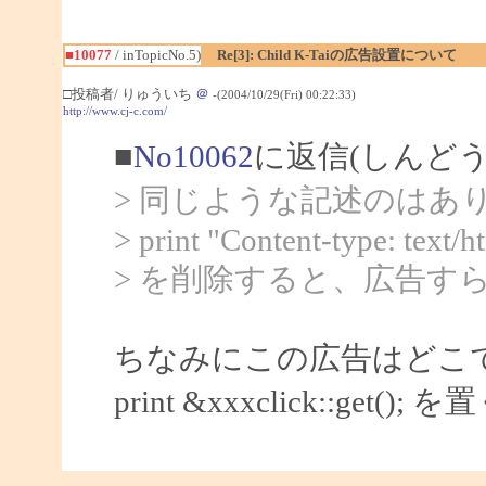
■10077
/ inTopicNo.5)
Re[3]: Child K-Taiの広告設置について
□投稿者/ りゅういち
＠
-(2004/10/29(Fri) 00:22:33)
http://www.cj-c.com/
■
No10062
に返信(しんど
> 同じような記述のはあ
> print "Content-type: text/ht
> を削除すると、広告す
ちなみにこの広告はどこ
print &xxxclick::g