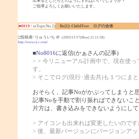
出来るとしたらどのようにすればいいでしょうか？
ご指導よろしくお願いいたします。
■8019
/ inTopicNo.2)
Re[1]: ChildTree ログの合体
□投稿者/ りゅういち
＠
-(2003/11/17(Mon) 21:11:58)
http://www.cj-c.com/
■
No8016
に返信(かぁさんの記事)
> > 今リニューアル計画中で、現在使って
す。
> そこでログ(現行･過去共)も１つに
おそらく、記事Noがかぶってしまうと
記事Noを手動で割り振ればできないこ
片方は、書き込みをできないようにして
> アイコンも出来れば変更したいのですが
> 後、最新バージョンにバージョンア