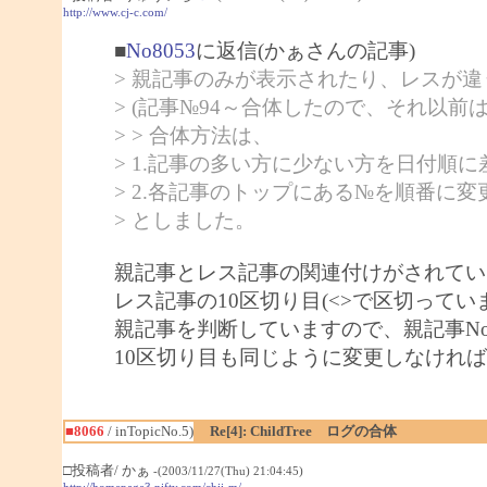
http://www.cj-c.com/
■
No8053
に返信(かぁさんの記事)
> 親記事のみが表示されたり、レスが
> (記事№94～合体したので、それ以前
> > 合体方法は、
> 1.記事の多い方に少ない方を日付順に
> 2.各記事のトップにある№を順番に変
> としました。
親記事とレス記事の関連付けがされてい
レス記事の10区切り目(<>で区切ってい
親記事を判断していますので、親記事N
10区切り目も同じように変更しなけれ
■8066
/ inTopicNo.5)
Re[4]: ChildTree ログの合体
□投稿者/ かぁ
-(2003/11/27(Thu) 21:04:45)