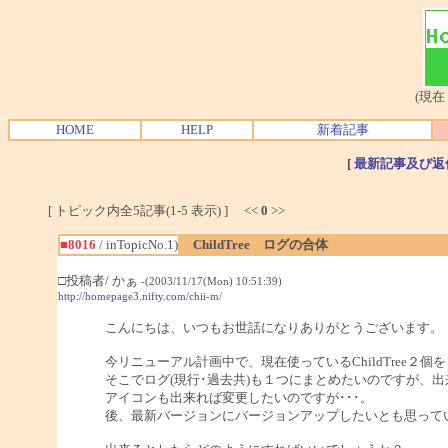
(現在
HOME
HELP
新着記事
[
最新記事及び返
[ トピック内全5記事(1-5 表示) ] <<
0
>>
■8016
/ inTopicNo.1)
ChildTree ログの合体
□投稿者/ かぁ
-(2003/11/17(Mon) 10:51:39)
http://homepage3.nifty.com/chii-m/
こんにちは、いつもお世話になりありがとうございます。
今リニューアル計画中で、現在使っているChildTree２
そこでログ(現行･過去共)も１つにまとめたいのですが、
アイコンも出来れば変更したいのですが･･･。
後、最新バージョンにバージョンアップしたいとも思って