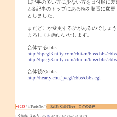
1.記事の多い方に少ない方を日付順に差
2.各記事のトップにある№を順番に変更
としました。
まだどこか変更する所があるのでしょう
よろしくお願いいたします。
合体するcbbs
http://hpcgi3.nifty.com/chii-m/bbs/cbbs/cbbs
http://hpcgi3.nifty.com/chii-m/bbs/cbbs/cbb
合体後のcbbs
http://hearty.chu.jp/cgi/cbbs/cbbs.cgi
■8055
/ inTopicNo.4)
Re[3]: ChildTree ログの合体
□投稿者/ りゅういち
＠
-(2003/11/25(Tue) 23:38:27)