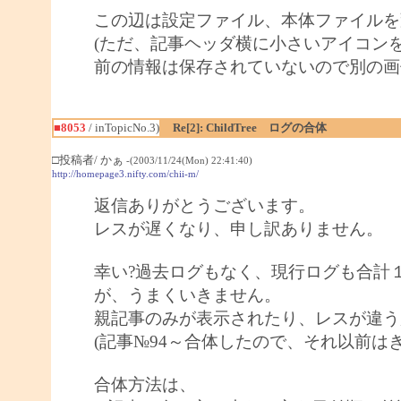
この辺は設定ファイル、本体ファイルを
(ただ、記事ヘッダ横に小さいアイコン
前の情報は保存されていないので別の画
■8053
/ inTopicNo.3)
Re[2]: ChildTree ログの合体
□投稿者/ かぁ
-(2003/11/24(Mon) 22:41:40)
http://homepage3.nifty.com/chii-m/
返信ありがとうございます。
レスが遅くなり、申し訳ありません。
幸い?過去ログもなく、現行ログも合計
が、うまくいきません。
親記事のみが表示されたり、レスが違う
(記事№94～合体したので、それ以前は
合体方法は、