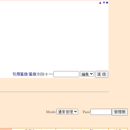
▲
▼
■
引用返信
/
返信
削除キー/
Mode/
Pass/