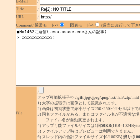
E-Mail
/
Title
/
URL
/
Comment/ 通常モード->
図表モード->
(適当に改行して下さい
/
アップ可能拡張子=> /
.gif
/
.jpg
/
.jpeg
/
.png
/.txt/.lzh/.zip/.mid
1) 太字の拡張子は画像として認識されます。
2) 画像は初期状態で縮小サイズ250×250ピクセル以下
File
3) 同名ファイルがある、またはファイル名が不適切な場
ファイル名が自動変更されます。
4) アップ可能ファイルサイズは1回
50KB
(1KB=1024By
5) ファイルアップ時はプレビューは利用できません。
6) スレッド内の合計ファイルサイズ:[0/100KB]
残り:[10