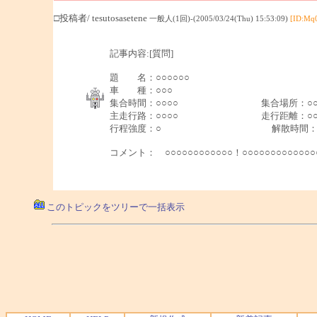
□投稿者/ tesutosasetene
一般人(1回)-(2005/03/24(Thu) 15:53:09)
[ID:Mq
記事内容:[質問]
題 名：○○○○○○
車 種：○○○
集合時間：○○○○ 集合場所：
主走行路：○○○○ 走行距離：○○○
行程強度：○ 解散時間：○○
コメント： ○○○○○○○○○○○○！○○○○○○○○○○○
このトピックをツリーで一括表示