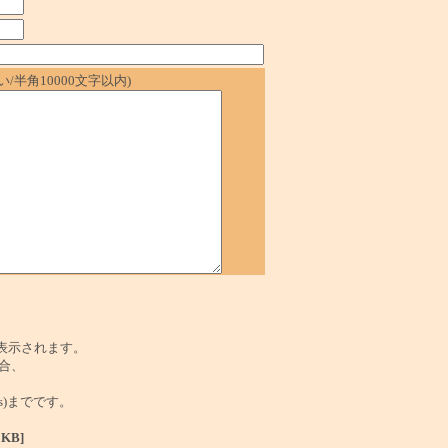
/半角10000文字以内)
で表示されます。
合、
tes)までです。
0KB]