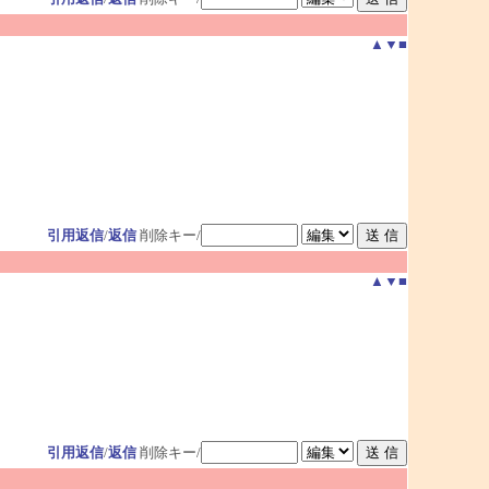
▲
▼
■
引用返信
/
返信
削除キー/
▲
▼
■
引用返信
/
返信
削除キー/