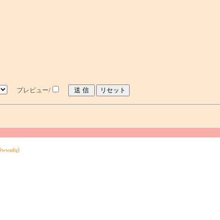
プレビュー/
0wwadq]