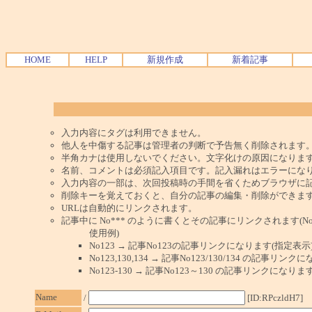
HOME
HELP
新規作成
新着記事
入力内容にタグは利用できません。
他人を中傷する記事は管理者の判断で予告無く削除されます
半角カナは使用しないでください。文字化けの原因になりま
名前、コメントは必須記入項目です。記入漏れはエラーにな
入力内容の一部は、次回投稿時の手間を省くためブラウザに
削除キーを覚えておくと、自分の記事の編集・削除ができま
URLは自動的にリンクされます。
記事中に No*** のように書くとその記事にリンクされます(No 
使用例)
No123 → 記事No123の記事リンクになります(指定表示
No123,130,134 → 記事No123/130/134 の記事リ
No123-130 → 記事No123～130 の記事リンクになり
Name
/
[ID:RPczldH7]