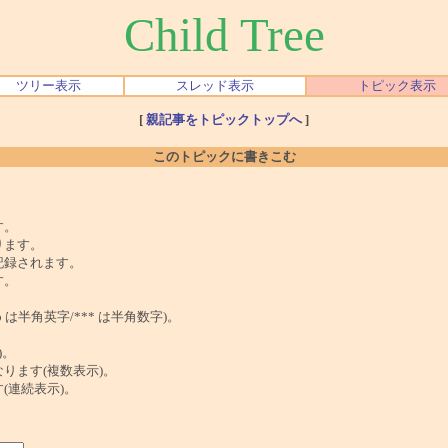
Child Tree
ツリー表示
スレッド表示
トピック表示
[
親記事をトピックトップへ
]
このトピックに書きこむ
。
す。
ります。
記録されます。
す。
は半角英字/*** は半角数字)。
)。
ンクになります(複数表示)。
ます(連続表示)。