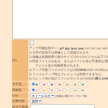
/
アップ可能拡張子=> /
.gif
/
.jpg
/
.jpeg
/
.png
/.txt/.lzh/.zip/.mid
1) 太字の拡張子は画像として認識されます。
2) 画像は初期状態で縮小サイズ250×250ピクセル以下
File
3) 同名ファイルがある、またはファイル名が不適切な場
ファイル名が自動変更されます。
4) アップ可能ファイルサイズは1回
50KB
(1KB=1024By
5) ファイルアップ時はプレビューは利用できません。
6) スレッド内の合計ファイルサイズ:[0/100KB]
残り:[10
文字色
/
■
■
■
■
■
■
■
枠線色
/
■
■
■
■
■
■
■
Icon
/
(画像を選択/
サンプル一覧
)
記事内容
/
好きな映画
/