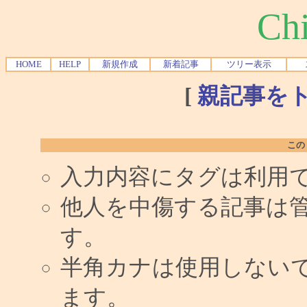
Chi
HOME
HELP
新規作成
新着記事
ツリー表示
[
親記事を
この
入力内容にタグは利用
他人を中傷する記事は
す。
半角カナは使用しない
ます。