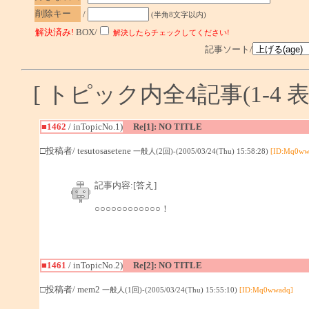
削除キー
/
(半角8文字以内)
解決済み!
BOX/
解決したらチェックしてください!
記事ソート/
[ トピック内全4記事(1-4 表
■1462
/ inTopicNo.1)
Re[1]: NO TITLE
□投稿者/ tesutosasetene
一般人(2回)-(2005/03/24(Thu) 15:58:28)
[ID:Mq0ww
記事内容:[答え]
○○○○○○○○○○○○！
■1461
/ inTopicNo.2)
Re[2]: NO TITLE
□投稿者/ mem2
一般人(1回)-(2005/03/24(Thu) 15:55:10)
[ID:Mq0wwadq]