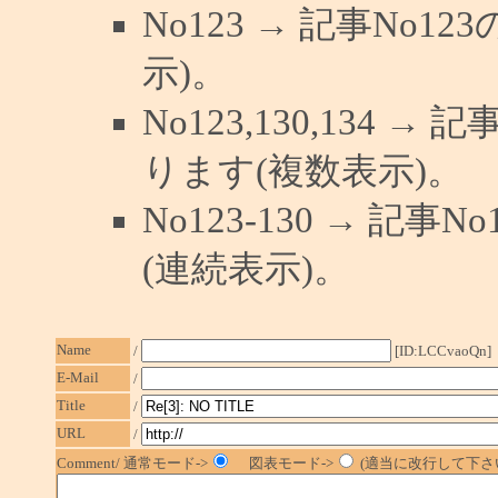
No123 → 記事No
示)。
No123,130,134 →
ります(複数表示)。
No123-130 → 記
(連続表示)。
Name
/
[ID:LCCvaoQn]
E-Mail
/
Title
/
URL
/
Comment/ 通常モード->
図表モード->
(適当に改行して下さい