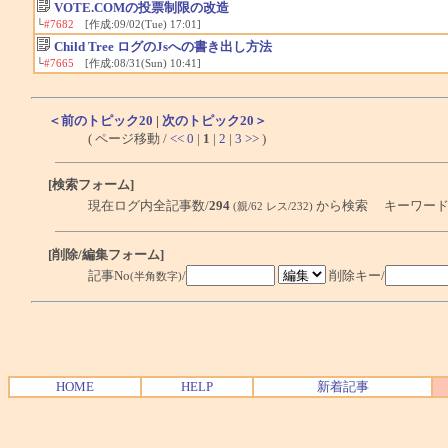
VOTE.COMの投票制限の改造
└
#7682
[作成:09/02(Tue) 17:01]
Child Tree ログのJsへの書き出し方法
└
#7665
[作成:08/31(Sun) 10:41]
＜前のトピック20
|
次のトピック20＞
( ページ移動 /
<<
0
|
1
|
2
|
3
>>
)
[検索フォーム]
現在ログ内全記事数/
294
から検索 キーワード
(親/62 レス/232)
[削除/編集フォーム]
記事No
/
削除キー/
(半角数字)
HOME
HELP
新着記事