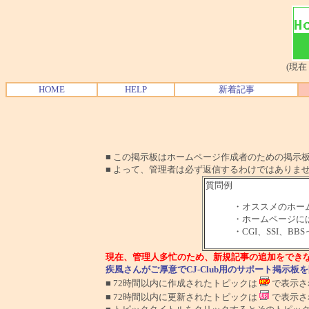
(現在
HOME
HELP
新着記事
■ この掲示板はホームページ作成者のための掲示板で
■ よって、管理者は必ず返信するわけではありま
質問例
・オススメのホー
・ホームページに
・CGI、SSI、B
現在、管理人多忙のため、新規記事の追加をでき
疾風さんがご厚意でCJ-Club用のサポート掲示
■ 72時間以内に作成されたトピックは
で表示さ
■ 72時間以内に更新されたトピックは
で表示さ