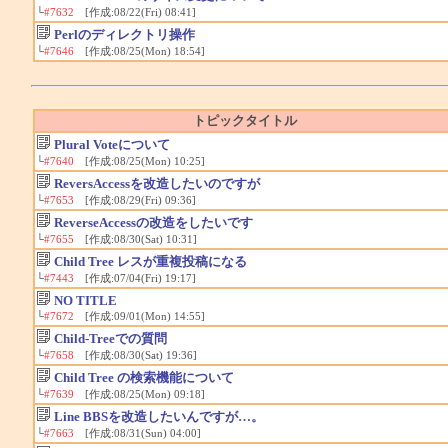
└
#7632
[作成:08/22(Fri) 08:41]
Perlのディレクトリ操作
└
#7646
[作成:08/25(Mon) 18:54]
トピックタイトル
Plural Voteについて
└
#7640
[作成:08/25(Mon) 10:25]
ReversAccessを改造したいのですが
└
#7653
[作成:08/29(Fri) 09:36]
ReverseAccessの改造をしたいです
└
#7655
[作成:08/30(Sat) 10:31]
Child Tree レスが重複投稿になる
└
#7443
[作成:07/04(Fri) 19:17]
NO TITLE
└
#7672
[作成:09/01(Mon) 14:55]
Child-Treeでの質問
└
#7658
[作成:08/30(Sat) 19:36]
Child Tree の検索機能について
└
#7639
[作成:08/25(Mon) 09:18]
Line BBSを改造したいんですが…。
└
#7663
[作成:08/31(Sun) 04:00]