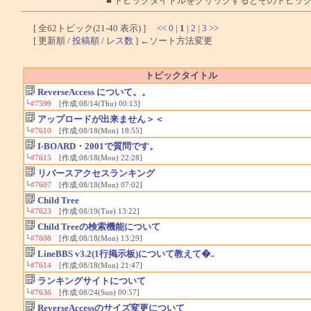
■ トピックタイトルをクリックするとそのトピッ
[ 全62トピック(21-40 表示) ]
<<
0
|
1
|
2
|
3
>>
[ 更新順 /
投稿順
/
レス数
] ←ソート方法変更
トピックタイトル
ReverseAccess について。。
└
#7599
[作成:08/14(Thu) 00:13]
アップロードが出来ません＞＜
└
#7610
[作成:08/18(Mon) 18:55]
I-BOARD・2001で質問です。
└
#7615
[作成:08/18(Mon) 22:28]
リバースアクセスランキング
└
#7607
[作成:08/18(Mon) 07:02]
Child Tree
└
#7623
[作成:08/19(Tue) 13:22]
Child Treeの検索機能について
└
#7608
[作成:08/18(Mon) 13:29]
LineBBS v3.2(1行掲示板)について教えて�..
└
#7614
[作成:08/18(Mon) 21:47]
ランキングサイトについて
└
#7636
[作成:08/24(Sun) 00:57]
ReverseAccessのサイズ変更について