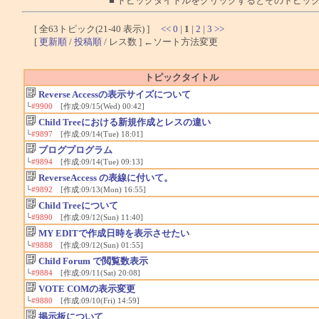
■ トピックタイトルをクリックするとそのトピッ
[ 全63トピック(21-40 表示) ]
<<
0
|
1
|
2
|
3
>>
[
更新順
/
投稿順
/ レス数 ] ←ソート方法変更
トピックタイトル
Reverse Accessの表示サイズについて
└
#9900
[作成:09/15(Wed) 00:42]
Child Treeにおける新規作成とレスの違い
└
#9897
[作成:09/14(Tue) 18:01]
ブログプログラム
└
#9894
[作成:09/14(Tue) 09:13]
ReverseAccess の表線に付いて。
└
#9892
[作成:09/13(Mon) 16:55]
Child Treeについて
└
#9890
[作成:09/12(Sun) 11:40]
MY EDITで作成日時を表示させたい
└
#9888
[作成:09/12(Sun) 01:55]
Child Forum で閲覧数表示
└
#9884
[作成:09/11(Sat) 20:08]
VOTE COMの表示変更
└
#9880
[作成:09/10(Fri) 14:59]
掲示板について