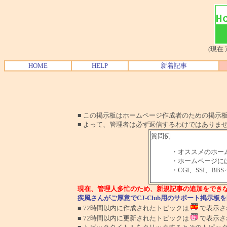
(現在
HOME
HELP
新着記事
■ この掲示板はホームページ作成者のための掲示板で
■ よって、管理者は必ず返信するわけではありま
質問例
・オススメのホー
・ホームページに
・CGI、SSI、B
現在、管理人多忙のため、新規記事の追加をでき
疾風さんがご厚意でCJ-Club用のサポート掲示
■ 72時間以内に作成されたトピックは
で表示さ
■ 72時間以内に更新されたトピックは
で表示さ