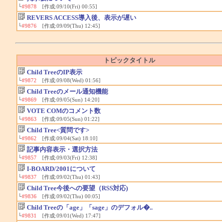
└
#9878
[作成:09/10(Fri) 00:55]
REVERS ACCESS導入後、表示が遅い
└
#9876
[作成:09/09(Thu) 12:45]
トピックタイトル
Child TreeのIP表示
└
#9872
[作成:09/08(Wed) 01:56]
Child Treeのメール通知機能
└
#9869
[作成:09/05(Sun) 14:20]
VOTE COMのコメント数
└
#9863
[作成:09/05(Sun) 01:22]
Child Tree<質問です>
└
#9862
[作成:09/04(Sat) 18:10]
記事内容表示・選択方法
└
#9857
[作成:09/03(Fri) 12:38]
I-BOARD/2001について
└
#9837
[作成:09/02(Thu) 01:43]
Child Tree今後への要望（RSS対応)
└
#9836
[作成:09/02(Thu) 00:05]
Child Treeの「age」「sage」のデフォル�..
└
#9831
[作成:09/01(Wed) 17:47]