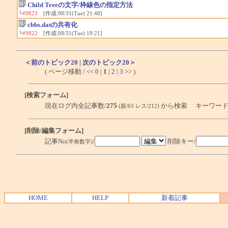
Child Treeの文字/枠線色の指定方法
└
#9823
[作成:08/31(Tue) 21:48]
cbbs.datの共有化
└
#9822
[作成:08/31(Tue) 19:21]
＜前のトピック20
|
次のトピック20＞
( ページ移動 /
<<
0
|
1
|
2
|
3
>>
)
[検索フォーム]
現在ログ内全記事数/
275
から検索 キーワード
(親/63 レス/212)
[削除/編集フォーム]
記事No
/
削除キー/
(半角数字)
HOME
HELP
新着記事