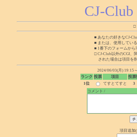
CJ-Club
□
■ あなたの好きなCJ-Clu
■ または、使用している
■ 1番下のフォームか
□ CJ-Club以外のC
された場合は項目を削
2024/06/03(月) 19:
ランク
投票
項目
投票
1位
てすとてすと
3
コメント /
項目追加(