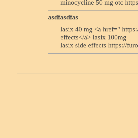
minocycline 50 mg otc https
asdfasdfas
lasix 40 mg <a href=" https:
effects</a> lasix 100mg
lasix side effects https://fu