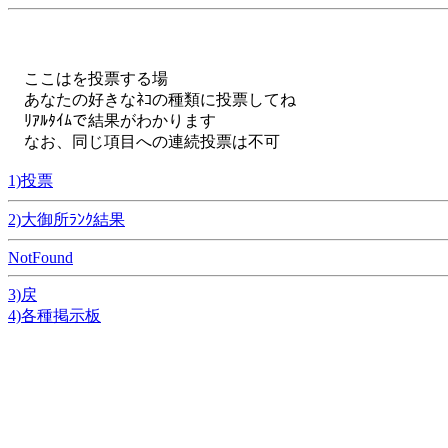
ここはを投票する場
あなたの好きなﾈｺの種類に投票してね
ﾘｱﾙﾀｲﾑで結果がわかります
なお、同じ項目への連続投票は不可
1)投票
2)大御所ﾗﾝｸ結果
NotFound
3)戻
4)各種掲示板